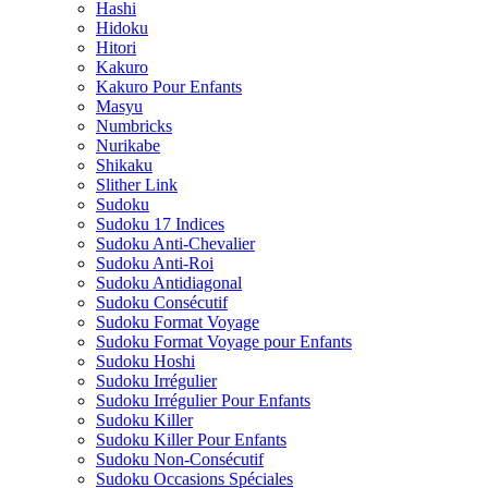
Hashi
Hidoku
Hitori
Kakuro
Kakuro Pour Enfants
Masyu
Numbricks
Nurikabe
Shikaku
Slither Link
Sudoku
Sudoku 17 Indices
Sudoku Anti-Chevalier
Sudoku Anti-Roi
Sudoku Antidiagonal
Sudoku Consécutif
Sudoku Format Voyage
Sudoku Format Voyage pour Enfants
Sudoku Hoshi
Sudoku Irrégulier
Sudoku Irrégulier Pour Enfants
Sudoku Killer
Sudoku Killer Pour Enfants
Sudoku Non-Consécutif
Sudoku Occasions Spéciales