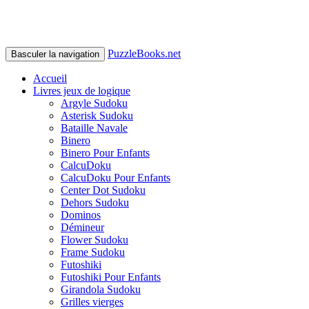
PuzzleBooks.net
Basculer la navigation
Accueil
Livres jeux de logique
Argyle Sudoku
Asterisk Sudoku
Bataille Navale
Binero
Binero Pour Enfants
CalcuDoku
CalcuDoku Pour Enfants
Center Dot Sudoku
Dehors Sudoku
Dominos
Démineur
Flower Sudoku
Frame Sudoku
Futoshiki
Futoshiki Pour Enfants
Girandola Sudoku
Grilles vierges