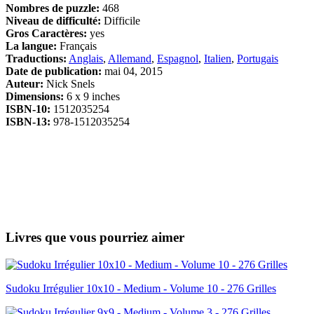
Nombres de puzzle:
468
Niveau de difficulté:
Difficile
Gros Caractères:
yes
La langue:
Français
Traductions:
Anglais
,
Allemand
,
Espagnol
,
Italien
,
Portugais
Date de publication:
mai 04, 2015
Auteur:
Nick Snels
Dimensions:
6 x 9 inches
ISBN-10:
1512035254
ISBN-13:
978-1512035254
Livres que vous pourriez aimer
Sudoku Irrégulier 10x10 - Medium - Volume 10 - 276 Grilles