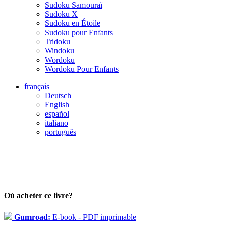
Sudoku Samouraï
Sudoku X
Sudoku en Étoile
Sudoku pour Enfants
Tridoku
Windoku
Wordoku
Wordoku Pour Enfants
français
Deutsch
English
español
italiano
português
Où acheter ce livre?
Gumroad:
E-book - PDF imprimable