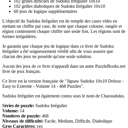
102 grilles difficiles de Sudoku Irrégulier 10x10
102 grilles diaboliques de Sudoku Irrégulier 10x10
60 jeux de logique supplémentaires
L'objectif du Sudoku Irrégulier est de remplir des cases vides en
mettant un chiffre par case, de sorte que chaque colonne, rangée et
région contiennent chaque chiffre une seule fois. Les régions sont de
formes irrégulières.
Je garantis que chaque jeu de logique dans ce livre de Sudoku
Irrégulier a été soigneusement vérifié afin de vous assurer que
chacun des jeux ne possède qu'une seule solution.
Aucun des jeux de ce livre n'apparaît dans un autre PuzzleBooks.net
livre de jeux français.
Ce livre est la version française de "Jigsaw Sudoku 10x10 Deluxe -
Easy to Extreme - Volume 14 - 468 Puzzles".
Sudoku Irrégulier est également connu sous le nom de Chaosudoku.
Séries de puzzle:
Sudoku Irrégulier
Volume:
14
Nombres de puzzle:
468
Niveaux de difficulté:
Facile, Medium, Difficile, Diabolique
Gros Caractères:
yes