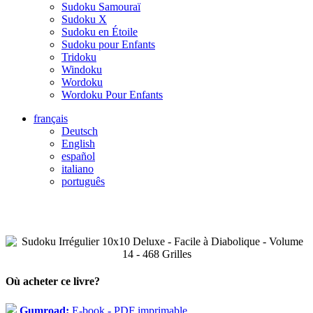
Sudoku Samouraï
Sudoku X
Sudoku en Étoile
Sudoku pour Enfants
Tridoku
Windoku
Wordoku
Wordoku Pour Enfants
français
Deutsch
English
español
italiano
português
Où acheter ce livre?
Gumroad:
E-book - PDF imprimable