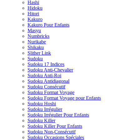
Hashi
Hidoku
Hitori
Kakuro
Kakuro Pour Enfants
Masyu
Numbricks
Nurikabe
Shikaku
Slither Link
Sudoku
Sudoku 17 Indices
Sudoku Anti-Chevalier
Sudoku Anti-Roi
Sudoku Antidiagonal
Sudoku Consécutif
Sudoku Format Voyage
Sudoku Format Voyage pour Enfants
Sudoku Hoshi
Sudoku Irrégulier
Sudoku Irrégulier Pour Enfants
Sudoku Killer
Sudoku Killer Pour Enfants
Sudoku Non-Consécutif
Sudoku Occasions Spéciales