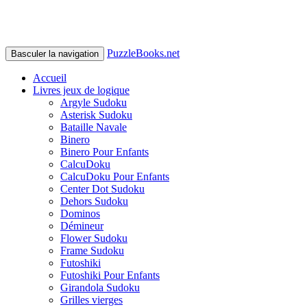
PuzzleBooks.net
Basculer la navigation
Accueil
Livres jeux de logique
Argyle Sudoku
Asterisk Sudoku
Bataille Navale
Binero
Binero Pour Enfants
CalcuDoku
CalcuDoku Pour Enfants
Center Dot Sudoku
Dehors Sudoku
Dominos
Démineur
Flower Sudoku
Frame Sudoku
Futoshiki
Futoshiki Pour Enfants
Girandola Sudoku
Grilles vierges