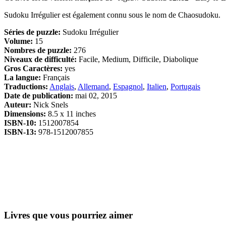
Sudoku Irrégulier est également connu sous le nom de Chaosudoku.
Séries de puzzle:
Sudoku Irrégulier
Volume:
15
Nombres de puzzle:
276
Niveaux de difficulté:
Facile, Medium, Difficile, Diabolique
Gros Caractères:
yes
La langue:
Français
Traductions:
Anglais
,
Allemand
,
Espagnol
,
Italien
,
Portugais
Date de publication:
mai 02, 2015
Auteur:
Nick Snels
Dimensions:
8.5 x 11 inches
ISBN-10:
1512007854
ISBN-13:
978-1512007855
Livres que vous pourriez aimer