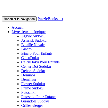
PuzzleBooks.net
Basculer la navigation
Accueil
Livres jeux de logique
Argyle Sudoku
Asterisk Sudoku
Bataille Navale
Binero
Binero Pour Enfants
CalcuDoku
CalcuDoku Pour Enfants
Center Dot Sudoku
Dehors Sudoku
Dominos
Démineur
Flower Sudoku
Frame Sudoku
Futoshiki
Futoshiki Pour Enfants
Girandola Sudoku
Grilles vierges