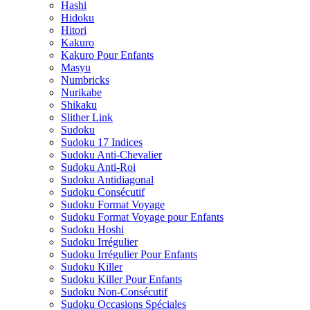
Hashi
Hidoku
Hitori
Kakuro
Kakuro Pour Enfants
Masyu
Numbricks
Nurikabe
Shikaku
Slither Link
Sudoku
Sudoku 17 Indices
Sudoku Anti-Chevalier
Sudoku Anti-Roi
Sudoku Antidiagonal
Sudoku Consécutif
Sudoku Format Voyage
Sudoku Format Voyage pour Enfants
Sudoku Hoshi
Sudoku Irrégulier
Sudoku Irrégulier Pour Enfants
Sudoku Killer
Sudoku Killer Pour Enfants
Sudoku Non-Consécutif
Sudoku Occasions Spéciales