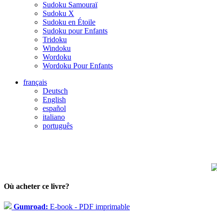
Sudoku Samouraï
Sudoku X
Sudoku en Étoile
Sudoku pour Enfants
Tridoku
Windoku
Wordoku
Wordoku Pour Enfants
français
Deutsch
English
español
italiano
português
Où acheter ce livre?
Gumroad:
E-book - PDF imprimable