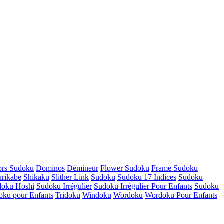
rs Sudoku
Dominos
Démineur
Flower Sudoku
Frame Sudoku
rikabe
Shikaku
Slither Link
Sudoku
Sudoku 17 Indices
Sudoku
doku Hoshi
Sudoku Irrégulier
Sudoku Irrégulier Pour Enfants
Sudoku
oku pour Enfants
Tridoku
Windoku
Wordoku
Wordoku Pour Enfants