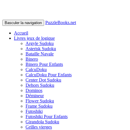
PuzzleBooks.net
Basculer la navigation
Accueil
Livres jeux de logique
Argyle Sudoku
Asterisk Sudoku
Bataille Navale
Binero
Binero Pour Enfants
CalcuDoku
CalcuDoku Pour Enfants
Center Dot Sudoku
Dehors Sudoku
Dominos
Démineur
Flower Sudoku
Frame Sudoku
Futoshiki
Futoshiki Pour Enfants
Girandola Sudoku
Grilles vierges