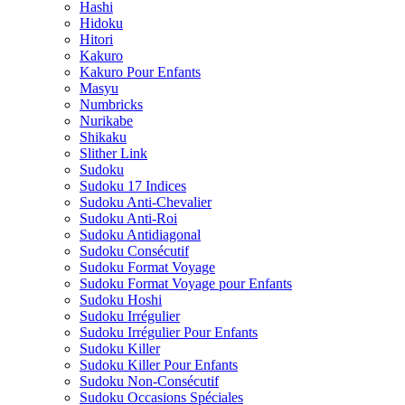
Hashi
Hidoku
Hitori
Kakuro
Kakuro Pour Enfants
Masyu
Numbricks
Nurikabe
Shikaku
Slither Link
Sudoku
Sudoku 17 Indices
Sudoku Anti-Chevalier
Sudoku Anti-Roi
Sudoku Antidiagonal
Sudoku Consécutif
Sudoku Format Voyage
Sudoku Format Voyage pour Enfants
Sudoku Hoshi
Sudoku Irrégulier
Sudoku Irrégulier Pour Enfants
Sudoku Killer
Sudoku Killer Pour Enfants
Sudoku Non-Consécutif
Sudoku Occasions Spéciales