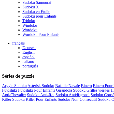
Sudoku Samouraï
Sudoku X
Sudoku en Étoile
Sudoku pour Enfants
Tridoku
Windoku
Wordoku
Wordoku Pour Enfants
français
Deutsch
English
español
italiano
português
Séries de puzzle
Argyle Sudoku
Asterisk Sudoku
Bataille Navale
Binero
Binero Pour 
Futoshiki
Futoshiki Pour Enfants
Girandola Sudoku
Grilles vierges
H
Anti-Chevalier
Sudoku Anti-Roi
Sudoku Antidiagonal
Sudoku Consé
Killer
Sudoku Killer Pour Enfants
Sudoku Non-Consécutif
Sudoku Oc