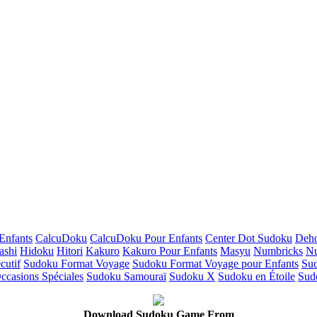
Enfants
CalcuDoku
CalcuDoku Pour Enfants
Center Dot Sudoku
Deho
ashi
Hidoku
Hitori
Kakuro
Kakuro Pour Enfants
Masyu
Numbricks
Nu
cutif
Sudoku Format Voyage
Sudoku Format Voyage pour Enfants
Su
casions Spéciales
Sudoku Samouraï
Sudoku X
Sudoku en Étoile
Sud
Download Sudoku Game From