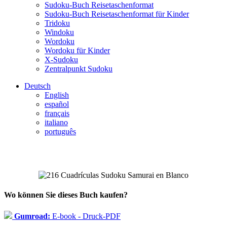
Sudoku-Buch Reisetaschenformat
Sudoku-Buch Reisetaschenformat für Kinder
Tridoku
Windoku
Wordoku
Wordoku für Kinder
X-Sudoku
Zentralpunkt Sudoku
Deutsch
English
español
français
italiano
português
Wo können Sie dieses Buch kaufen?
Gumroad:
E-book - Druck-PDF