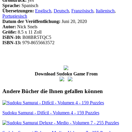
Großdruck:
yes
Sprache:
Spanisch
Übersetzungen:
Englisch
,
Deutsch
,
Französisch
,
Italienisch
,
Portugiesisch
Datum der Veröffentlichung:
Juni 20, 2020
Autor:
Nick Snels
Größe:
8.5 x 11 Zoll
ISBN-10:
B08BR5TQC5
ISBN-13:
979-8655663572
Download Sudoku Game From
Andere Bücher die Ihnen gefallen können
Sudoku Samurai - Difícil - Volumen 4 - 159 Puzzles