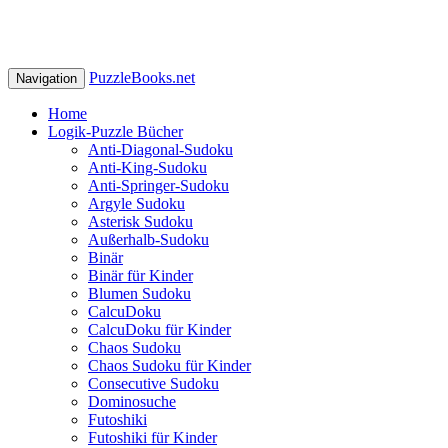
PuzzleBooks.net
Navigation
Home
Logik-Puzzle Bücher
Anti-Diagonal-Sudoku
Anti-King-Sudoku
Anti-Springer-Sudoku
Argyle Sudoku
Asterisk Sudoku
Außerhalb-Sudoku
Binär
Binär für Kinder
Blumen Sudoku
CalcuDoku
CalcuDoku für Kinder
Chaos Sudoku
Chaos Sudoku für Kinder
Consecutive Sudoku
Dominosuche
Futoshiki
Futoshiki für Kinder