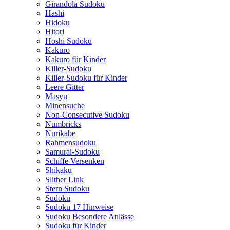
Girandola Sudoku
Hashi
Hidoku
Hitori
Hoshi Sudoku
Kakuro
Kakuro für Kinder
Killer-Sudoku
Killer-Sudoku für Kinder
Leere Gitter
Masyu
Minensuche
Non-Consecutive Sudoku
Numbricks
Nurikabe
Rahmensudoku
Samurai-Sudoku
Schiffe Versenken
Shikaku
Slither Link
Stern Sudoku
Sudoku
Sudoku 17 Hinweise
Sudoku Besondere Anlässe
Sudoku für Kinder