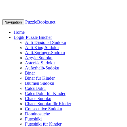
PuzzleBooks.net
Navigation
Home
Logik-Puzzle Bücher
Anti-Diagonal-Sudoku
Anti-King-Sudoku
Anti-Springer-Sudoku
Argyle Sudoku
Asterisk Sudoku
Außerhalb-Sudoku
Binär
Binär für Kinder
Blumen Sudoku
CalcuDoku
CalcuDoku für Kinder
Chaos Sudoku
Chaos Sudoku für Kinder
Consecutive Sudoku
Dominosuche
Futoshiki
Futoshiki für Kinder