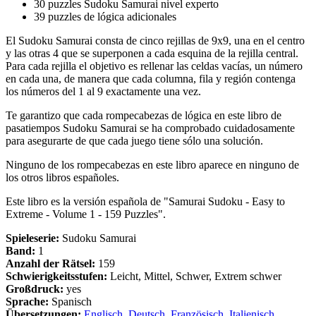
30 puzzles Sudoku Samurai nivel experto
39 puzzles de lógica adicionales
El Sudoku Samurai consta de cinco rejillas de 9x9, una en el centro
y las otras 4 que se superponen a cada esquina de la rejilla central.
Para cada rejilla el objetivo es rellenar las celdas vacías, un número
en cada una, de manera que cada columna, fila y región contenga
los números del 1 al 9 exactamente una vez.
Te garantizo que cada rompecabezas de lógica en este libro de
pasatiempos Sudoku Samurai se ha comprobado cuidadosamente
para asegurarte de que cada juego tiene sólo una solución.
Ninguno de los rompecabezas en este libro aparece en ninguno de
los otros libros españoles.
Este libro es la versión española de "Samurai Sudoku - Easy to
Extreme - Volume 1 - 159 Puzzles".
Spieleserie:
Sudoku Samurai
Band:
1
Anzahl der Rätsel:
159
Schwierigkeitsstufen:
Leicht, Mittel, Schwer, Extrem schwer
Großdruck:
yes
Sprache:
Spanisch
Übersetzungen:
Englisch
,
Deutsch
,
Französisch
,
Italienisch
,