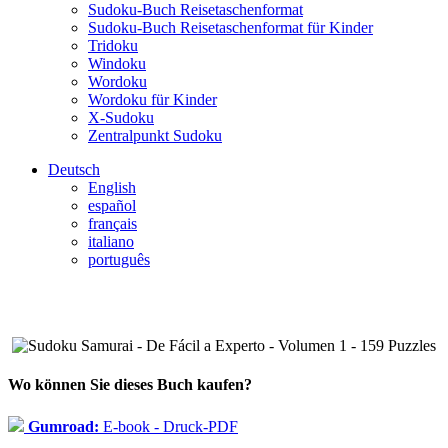
Sudoku-Buch Reisetaschenformat
Sudoku-Buch Reisetaschenformat für Kinder
Tridoku
Windoku
Wordoku
Wordoku für Kinder
X-Sudoku
Zentralpunkt Sudoku
Deutsch
English
español
français
italiano
português
Wo können Sie dieses Buch kaufen?
Gumroad:
E-book - Druck-PDF