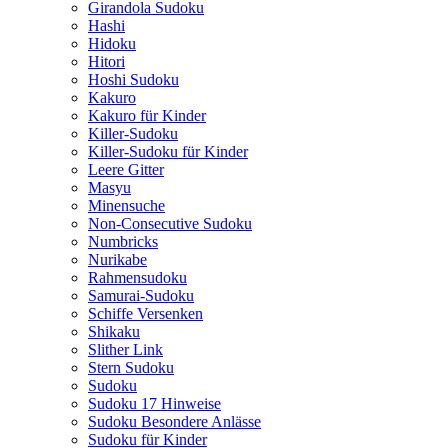
Girandola Sudoku
Hashi
Hidoku
Hitori
Hoshi Sudoku
Kakuro
Kakuro für Kinder
Killer-Sudoku
Killer-Sudoku für Kinder
Leere Gitter
Masyu
Minensuche
Non-Consecutive Sudoku
Numbricks
Nurikabe
Rahmensudoku
Samurai-Sudoku
Schiffe Versenken
Shikaku
Slither Link
Stern Sudoku
Sudoku
Sudoku 17 Hinweise
Sudoku Besondere Anlässe
Sudoku für Kinder