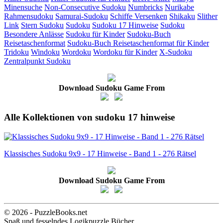
Minensuche
Non-Consecutive Sudoku
Numbricks
Nurikabe
Rahmensudoku
Samurai-Sudoku
Schiffe Versenken
Shikaku
Slither
Link
Stern Sudoku
Sudoku
Sudoku 17 Hinweise
Sudoku
Besondere Anlässe
Sudoku für Kinder
Sudoku-Buch
Reisetaschenformat
Sudoku-Buch Reisetaschenformat für Kinder
Tridoku
Windoku
Wordoku
Wordoku für Kinder
X-Sudoku
Zentralpunkt Sudoku
Download Sudoku Game From
Alle Kollektionen von sudoku 17 hinweise
Klassisches Sudoku 9x9 - 17 Hinweise - Band 1 - 276 Rätsel
Download Sudoku Game From
© 2026 - PuzzleBooks.net
Spaß und fesselndes Logikpuzzle Bücher