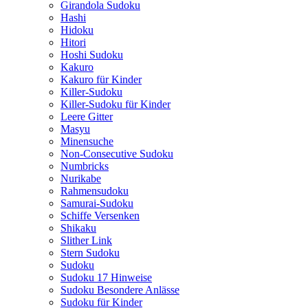
Girandola Sudoku
Hashi
Hidoku
Hitori
Hoshi Sudoku
Kakuro
Kakuro für Kinder
Killer-Sudoku
Killer-Sudoku für Kinder
Leere Gitter
Masyu
Minensuche
Non-Consecutive Sudoku
Numbricks
Nurikabe
Rahmensudoku
Samurai-Sudoku
Schiffe Versenken
Shikaku
Slither Link
Stern Sudoku
Sudoku
Sudoku 17 Hinweise
Sudoku Besondere Anlässe
Sudoku für Kinder