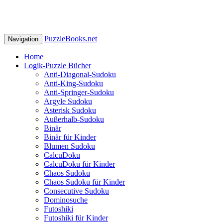
PuzzleBooks.net
Navigation
Home
Logik-Puzzle Bücher
Anti-Diagonal-Sudoku
Anti-King-Sudoku
Anti-Springer-Sudoku
Argyle Sudoku
Asterisk Sudoku
Außerhalb-Sudoku
Binär
Binär für Kinder
Blumen Sudoku
CalcuDoku
CalcuDoku für Kinder
Chaos Sudoku
Chaos Sudoku für Kinder
Consecutive Sudoku
Dominosuche
Futoshiki
Futoshiki für Kinder