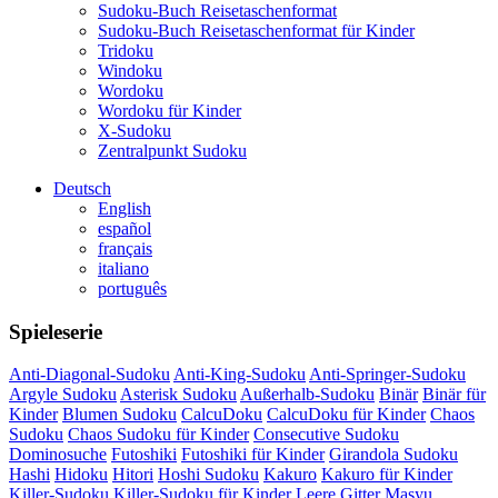
Sudoku-Buch Reisetaschenformat
Sudoku-Buch Reisetaschenformat für Kinder
Tridoku
Windoku
Wordoku
Wordoku für Kinder
X-Sudoku
Zentralpunkt Sudoku
Deutsch
English
español
français
italiano
português
Spieleserie
Anti-Diagonal-Sudoku
Anti-King-Sudoku
Anti-Springer-Sudoku
Argyle Sudoku
Asterisk Sudoku
Außerhalb-Sudoku
Binär
Binär für
Kinder
Blumen Sudoku
CalcuDoku
CalcuDoku für Kinder
Chaos
Sudoku
Chaos Sudoku für Kinder
Consecutive Sudoku
Dominosuche
Futoshiki
Futoshiki für Kinder
Girandola Sudoku
Hashi
Hidoku
Hitori
Hoshi Sudoku
Kakuro
Kakuro für Kinder
Killer-Sudoku
Killer-Sudoku für Kinder
Leere Gitter
Masyu