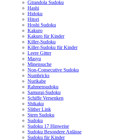
Girandola Sudoku
Hashi
Hidoku
Hitori
Hoshi Sudoku
Kakuro
Kakuro für Kinder
Killer-Sudoku
Killer-Sudoku für Kinder
Leere Gitter
Masyu
Minensuche
Non-Consecutive Sudoku
Numbricks
Nurikabe
Rahmensudoku
Samurai-Sudoku
Schiffe Versenken
Shikaku
Slither Link
Stern Sudoku
Sudoku
Sudoku 17 Hinweise
Sudoku Besondere Anlässe
Sudoku für Kinder