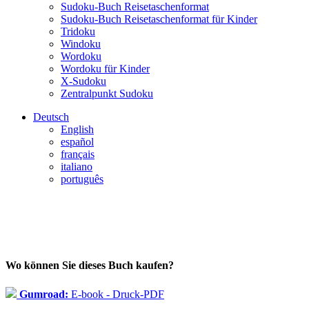
Sudoku-Buch Reisetaschenformat
Sudoku-Buch Reisetaschenformat für Kinder
Tridoku
Windoku
Wordoku
Wordoku für Kinder
X-Sudoku
Zentralpunkt Sudoku
Deutsch
English
español
français
italiano
português
Wo können Sie dieses Buch kaufen?
Gumroad:
E-book - Druck-PDF