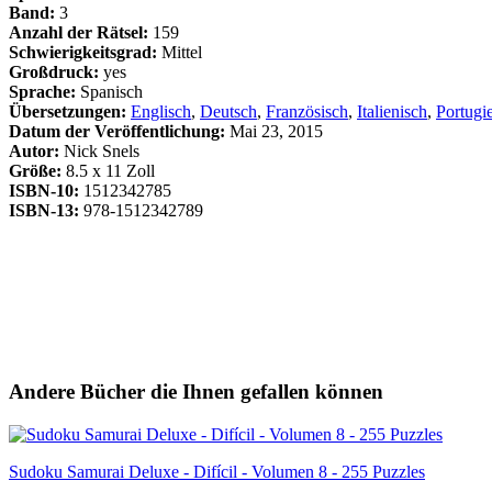
Band:
3
Anzahl der Rätsel:
159
Schwierigkeitsgrad:
Mittel
Großdruck:
yes
Sprache:
Spanisch
Übersetzungen:
Englisch
,
Deutsch
,
Französisch
,
Italienisch
,
Portugi
Datum der Veröffentlichung:
Mai 23, 2015
Autor:
Nick Snels
Größe:
8.5 x 11 Zoll
ISBN-10:
1512342785
ISBN-13:
978-1512342789
Andere Bücher die Ihnen gefallen können
Sudoku Samurai Deluxe - Difícil - Volumen 8 - 255 Puzzles