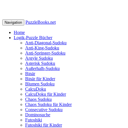
PuzzleBooks.net
Navigation
Home
Logik-Puzzle Bücher
Anti-Diagonal-Sudoku
Anti-King-Sudoku
Anti-Springer-Sudoku
Argyle Sudoku
Asterisk Sudoku
Außerhalb-Sudoku
Binär
Binär für Kinder
Blumen Sudoku
CalcuDoku
CalcuDoku für Kinder
Chaos Sudoku
Chaos Sudoku für Kinder
Consecutive Sudoku
Dominosuche
Futoshiki
Futoshiki für Kinder