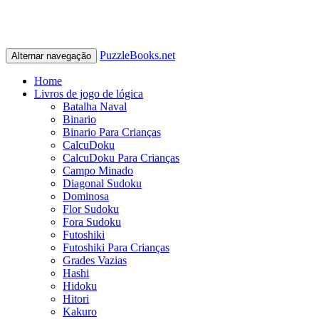
PuzzleBooks.net
Alternar navegação
Home
Livros de jogo de lógica
Batalha Naval
Binario
Binario Para Crianças
CalcuDoku
CalcuDoku Para Crianças
Campo Minado
Diagonal Sudoku
Dominosa
Flor Sudoku
Fora Sudoku
Futoshiki
Futoshiki Para Crianças
Grades Vazias
Hashi
Hidoku
Hitori
Kakuro