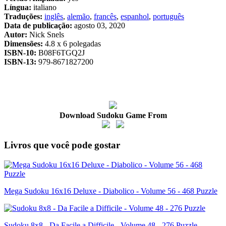
Língua:
italiano
Traduções:
inglês
,
alemão
,
francês
,
espanhol
,
português
Data de publicação:
agosto 03, 2020
Autor:
Nick Snels
Dimensões:
4.8 x 6 polegadas
ISBN-10:
B08F6TGQ2J
ISBN-13:
979-8671827200
Download Sudoku Game From
Livros que você pode gostar
Mega Sudoku 16x16 Deluxe - Diabolico - Volume 56 - 468 Puzzle
Sudoku 8x8 - Da Facile a Difficile - Volume 48 - 276 Puzzle