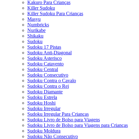
Kakuro Para Crianças
Killer Sudoku
Killer Sudoku Para Crianças
Masyu
Numbricks
Nurikabe
Shikaku
Sudoku
Sudoku 17 Pistas
Sudoku Anti-Diagonal
Sudoku Asterisco
Sudoku Catavento
Sudoku Central
Sudoku Consecutivo
Sudoku Contra o Cavalo
Sudoku Contra o Rei
Sudoku Diamante
Sudoku Estrela
Sudoku Hoshi
Sudoku Irregular
Sudoku Irregular Para Crianças
Sudoku Livro de Bolso para Viagens
Sudoku Livro de Bolso para Viagens para Crianças
Sudoku Moldura
Sudoku Não Consecutivo