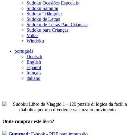
Sudoku Ocasiões Especiais
Sudoku Samurai
Sudoku Triângular
Sudoku de Letras
Sudoku de Letras Para Crianças
Sudoku para Crianças
Voltas
Windoku
português
Deutsch
English
español
français
italiano
Onde comprar este livro?
Gumroad:
E-book - PDF para impressão