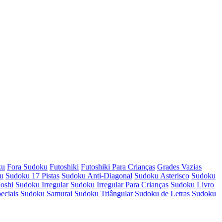
ku
Fora Sudoku
Futoshiki
Futoshiki Para Crianças
Grades Vazias
u
Sudoku 17 Pistas
Sudoku Anti-Diagonal
Sudoku Asterisco
Sudoku
oshi
Sudoku Irregular
Sudoku Irregular Para Crianças
Sudoku Livro
eciais
Sudoku Samurai
Sudoku Triângular
Sudoku de Letras
Sudoku