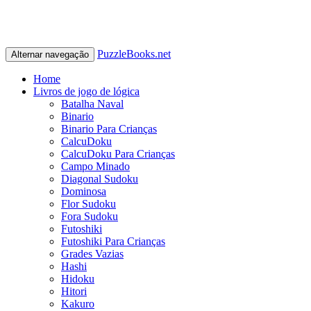
PuzzleBooks.net
Alternar navegação
Home
Livros de jogo de lógica
Batalha Naval
Binario
Binario Para Crianças
CalcuDoku
CalcuDoku Para Crianças
Campo Minado
Diagonal Sudoku
Dominosa
Flor Sudoku
Fora Sudoku
Futoshiki
Futoshiki Para Crianças
Grades Vazias
Hashi
Hidoku
Hitori
Kakuro