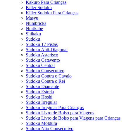
Kakuro Para Crianças
Killer Sudoku
Killer Sudoku Para Crianças
Masyu
Numbricks
Nurikabe
Shikaku
Sudoku
Sudoku 17 Pistas
Sudoku Anti-Diagonal
Sudoku Asterisco
Sudoku Catavento
Sudoku Central
Sudoku Consecutivo
Sudoku Contra o Cavalo
Sudoku Contra o Rei
Sudoku Diamante
Sudoku Estrela
Sudoku Hoshi
Sudoku Irregular
Sudoku Irregular Para Crianças
Sudoku Livro de Bolso para Viagens
Sudoku Livro de Bolso para Viagens para Crianças
Sudoku Moldura
Sudoku Não Consecutivo