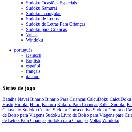
Sudoku Ocasiões Especiais
Sudoku Samurai
Sudoku Triângular
Sudoku de Letras
Sudoku de Letras Para Crianças
Sudoku para Crianças
Voltas
Windoku
português
Deutsch
English
español
français
italiano
Séries de jogo
Batalha Naval
Binario
Binario Para Crianças
CalcuDoku
CalcuDoku 
Hashi
Hidoku
Hitori
Kakuro
Kakuro Para Crianças
Killer Sudoku
Ki
Catavento
Sudoku Central
Sudoku Consecutivo
Sudoku Contra o Ca
de Bolso para Viagens
Sudoku Livro de Bolso para Viagens para Cri
de Letras Para Crianças
Sudoku para Crianças
Voltas
Windoku