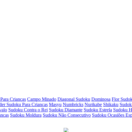
Para Crianças
Campo Minado
Diagonal Sudoku
Dominosa
Flor Sudo
ller Sudoku Para Crianças
Masyu
Numbricks
Nurikabe
Shikaku
Sudok
valo
Sudoku Contra o Rei
Sudoku Diamante
Sudoku Estrela
Sudoku H
anças
Sudoku Moldura
Sudoku Não Consecutivo
Sudoku Ocasiões Esp