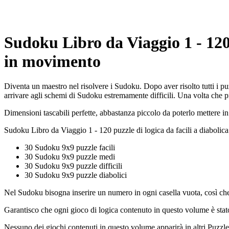
Sudoku Libro da Viaggio 1 - 120 
in movimento
Diventa un maestro nel risolvere i Sudoku. Dopo aver risolto tutti i pu
arrivare agli schemi di Sudoku estremamente difficili. Una volta che p
Dimensioni tascabili perfette, abbastanza piccolo da poterlo mettere in
Sudoku Libro da Viaggio 1 - 120 puzzle di logica da facili a diabolic
30 Sudoku 9x9 puzzle facili
30 Sudoku 9x9 puzzle medi
30 Sudoku 9x9 puzzle difficili
30 Sudoku 9x9 puzzle diabolici
Nel Sudoku bisogna inserire un numero in ogni casella vuota, così ch
Garantisco che ogni gioco di logica contenuto in questo volume è stato
Nessuno dei giochi contenuti in questo volume apparirà in altri PuzzleB