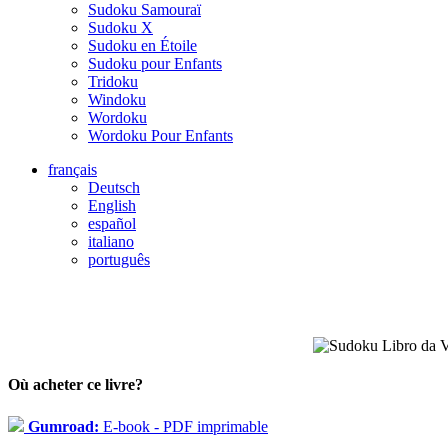
Sudoku Samouraï
Sudoku X
Sudoku en Étoile
Sudoku pour Enfants
Tridoku
Windoku
Wordoku
Wordoku Pour Enfants
français
Deutsch
English
español
italiano
português
Où acheter ce livre?
Gumroad:
E-book - PDF imprimable