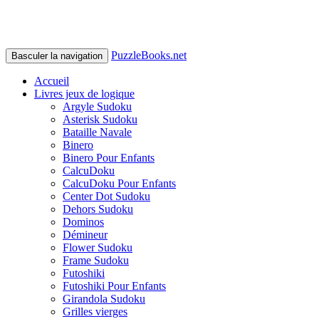
PuzzleBooks.net
Basculer la navigation
Accueil
Livres jeux de logique
Argyle Sudoku
Asterisk Sudoku
Bataille Navale
Binero
Binero Pour Enfants
CalcuDoku
CalcuDoku Pour Enfants
Center Dot Sudoku
Dehors Sudoku
Dominos
Démineur
Flower Sudoku
Frame Sudoku
Futoshiki
Futoshiki Pour Enfants
Girandola Sudoku
Grilles vierges