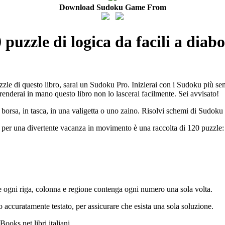
Download Sudoku Game From
puzzle di logica da facili a diab
zzle di questo libro, sarai un Sudoku Pro. Inizierai con i Sudoku più sem
renderai in mano questo libro non lo lascerai facilmente. Sei avvisato!
 borsa, in tasca, in una valigetta o uno zaino. Risolvi schemi di Sudoku
a per una divertente vacanza in movimento è una raccolta di 120 puzzle:
e ogni riga, colonna e regione contenga ogni numero una sola volta.
 accuratamente testato, per assicurare che esista una sola soluzione.
ooks.net libri italiani.