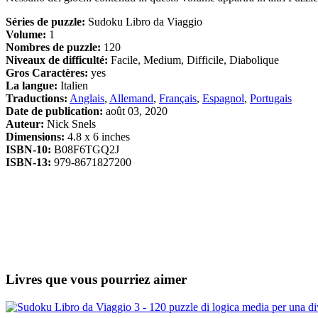
Séries de puzzle:
Sudoku Libro da Viaggio
Volume:
1
Nombres de puzzle:
120
Niveaux de difficulté:
Facile, Medium, Difficile, Diabolique
Gros Caractères:
yes
La langue:
Italien
Traductions:
Anglais
,
Allemand
,
Français
,
Espagnol
,
Portugais
Date de publication:
août 03, 2020
Auteur:
Nick Snels
Dimensions:
4.8 x 6 inches
ISBN-10:
B08F6TGQ2J
ISBN-13:
979-8671827200
Livres que vous pourriez aimer