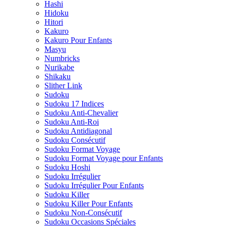
Hashi
Hidoku
Hitori
Kakuro
Kakuro Pour Enfants
Masyu
Numbricks
Nurikabe
Shikaku
Slither Link
Sudoku
Sudoku 17 Indices
Sudoku Anti-Chevalier
Sudoku Anti-Roi
Sudoku Antidiagonal
Sudoku Consécutif
Sudoku Format Voyage
Sudoku Format Voyage pour Enfants
Sudoku Hoshi
Sudoku Irrégulier
Sudoku Irrégulier Pour Enfants
Sudoku Killer
Sudoku Killer Pour Enfants
Sudoku Non-Consécutif
Sudoku Occasions Spéciales