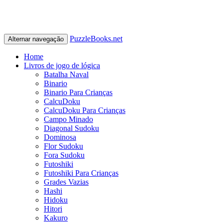
PuzzleBooks.net
Alternar navegação
Home
Livros de jogo de lógica
Batalha Naval
Binario
Binario Para Crianças
CalcuDoku
CalcuDoku Para Crianças
Campo Minado
Diagonal Sudoku
Dominosa
Flor Sudoku
Fora Sudoku
Futoshiki
Futoshiki Para Crianças
Grades Vazias
Hashi
Hidoku
Hitori
Kakuro