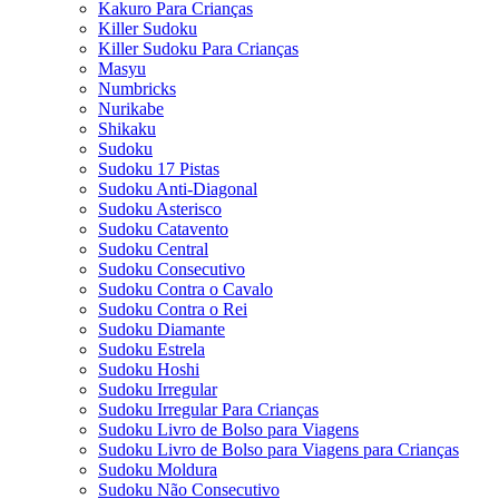
Kakuro Para Crianças
Killer Sudoku
Killer Sudoku Para Crianças
Masyu
Numbricks
Nurikabe
Shikaku
Sudoku
Sudoku 17 Pistas
Sudoku Anti-Diagonal
Sudoku Asterisco
Sudoku Catavento
Sudoku Central
Sudoku Consecutivo
Sudoku Contra o Cavalo
Sudoku Contra o Rei
Sudoku Diamante
Sudoku Estrela
Sudoku Hoshi
Sudoku Irregular
Sudoku Irregular Para Crianças
Sudoku Livro de Bolso para Viagens
Sudoku Livro de Bolso para Viagens para Crianças
Sudoku Moldura
Sudoku Não Consecutivo