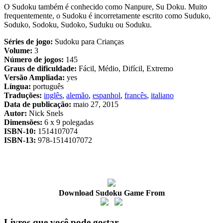
O Sudoku também é conhecido como Nanpure, Su Doku. Muito
frequentemente, o Sudoku é incorretamente escrito como Suduko,
Soduko, Sodoku, Sudoko, Suduku ou Soduku.
Séries de jogo:
Sudoku para Crianças
Volume:
3
Número de jogos:
145
Graus de dificuldade:
Fácil, Médio, Difícil, Extremo
Versão Ampliada:
yes
Língua:
português
Traduções:
inglês
,
alemão
,
espanhol
,
francês
,
italiano
Data de publicação:
maio 27, 2015
Autor:
Nick Snels
Dimensões:
6 x 9 polegadas
ISBN-10:
1514107074
ISBN-13:
978-1514107072
Download Sudoku Game From
Livros que você pode gostar