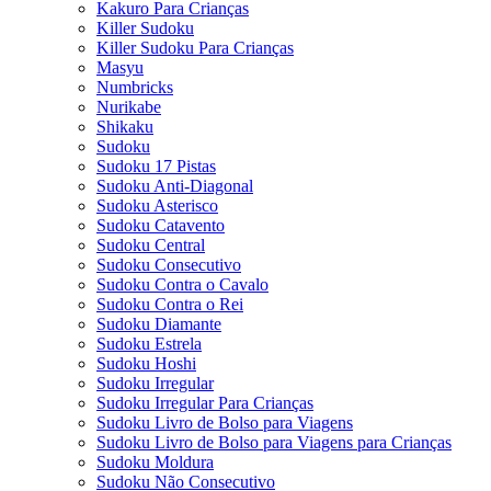
Kakuro Para Crianças
Killer Sudoku
Killer Sudoku Para Crianças
Masyu
Numbricks
Nurikabe
Shikaku
Sudoku
Sudoku 17 Pistas
Sudoku Anti-Diagonal
Sudoku Asterisco
Sudoku Catavento
Sudoku Central
Sudoku Consecutivo
Sudoku Contra o Cavalo
Sudoku Contra o Rei
Sudoku Diamante
Sudoku Estrela
Sudoku Hoshi
Sudoku Irregular
Sudoku Irregular Para Crianças
Sudoku Livro de Bolso para Viagens
Sudoku Livro de Bolso para Viagens para Crianças
Sudoku Moldura
Sudoku Não Consecutivo