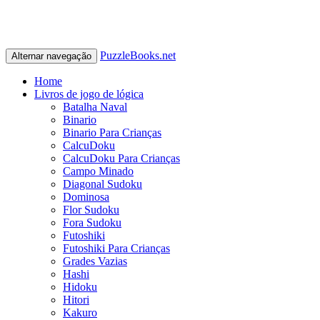
PuzzleBooks.net
Alternar navegação
Home
Livros de jogo de lógica
Batalha Naval
Binario
Binario Para Crianças
CalcuDoku
CalcuDoku Para Crianças
Campo Minado
Diagonal Sudoku
Dominosa
Flor Sudoku
Fora Sudoku
Futoshiki
Futoshiki Para Crianças
Grades Vazias
Hashi
Hidoku
Hitori
Kakuro