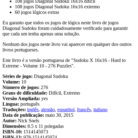
108 jogos Diagonal Sudoku 16x16 difícil
108 jogos Diagonal Sudoku 16x16 extremo
60 jogos lógicos extras
Eu garanto que todos os jogos de lógica neste livro de jogos
Diagonal Sudoku foram cuidadosamente verificado para garantir
que cada um tenha apenas uma solução.
Nenhum dos jogos neste livro vai aparecer em qualquer dos outros
livros portugueses.
Este livro é a versão portuguesa de "Sudoku X 16x16 - Hard to
Extreme - Volume 10 - 276 Puzzles".
Séries de jogo:
Diagonal Sudoku
Volume:
10
Número de jogos:
276
Graus de dificuldade:
Difícil, Extremo
Versão Ampliada:
yes
Língua:
português
Traduções:
inglês
,
alemão
,
espanhol
,
francês
,
italiano
Data de publicação:
maio 30, 2015
Autor:
Nick Snels
Dimensões:
8.5 x 11 polegadas
ISBN-10:
1514145073
ISBN-13:
978-1514145074