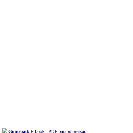
Gumroad:
E-book - PDF para impressão