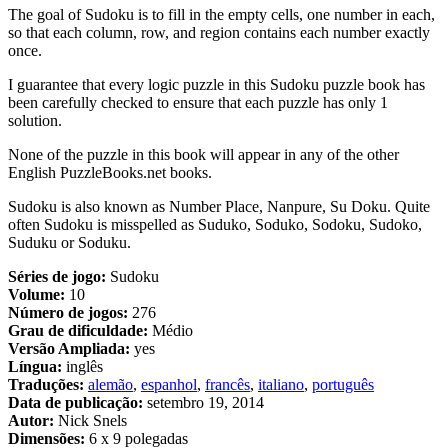
The goal of Sudoku is to fill in the empty cells, one number in each,
so that each column, row, and region contains each number exactly
once.
I guarantee that every logic puzzle in this Sudoku puzzle book has
been carefully checked to ensure that each puzzle has only 1
solution.
None of the puzzle in this book will appear in any of the other
English PuzzleBooks.net books.
Sudoku is also known as Number Place, Nanpure, Su Doku. Quite
often Sudoku is misspelled as Suduko, Soduko, Sodoku, Sudoko,
Suduku or Soduku.
Séries de jogo:
Sudoku
Volume:
10
Número de jogos:
276
Grau de dificuldade:
Médio
Versão Ampliada:
yes
Língua:
inglês
Traduções:
alemão
,
espanhol
,
francês
,
italiano
,
português
Data de publicação:
setembro 19, 2014
Autor:
Nick Snels
Dimensões:
6 x 9 polegadas