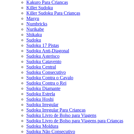
Kakuro Para Crianças
Killer Sudoku
Killer Sudoku Para Crianças
Masyu
Numbricks
Nurikabe
Shikaku
Sudoku
Sudoku 17 Pistas
Sudoku Anti-Diagonal
Sudoku Asterisco
Sudoku Catavento
Sudoku Central
Sudoku Consecutivo
Sudoku Contra o Cavalo
Sudoku Contra o Rei
Sudoku Diamante
Sudoku Estrela
Sudoku Hoshi
Sudoku Irregular
Sudoku Irregular Para Crianças
Sudoku Livro de Bolso para Viagens
Sudoku Livro de Bolso para Viagens para Crianças
Sudoku Moldura
Sudoku Não Consecutivo