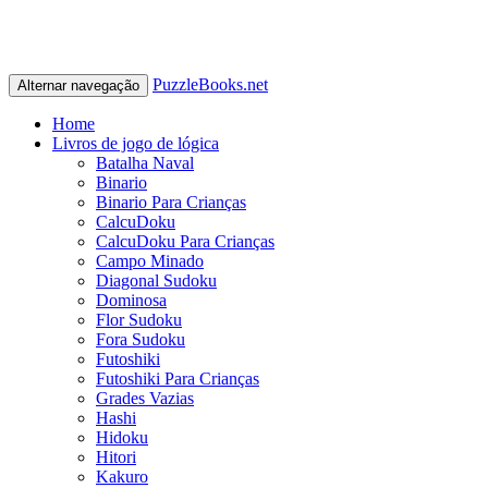
PuzzleBooks.net
Alternar navegação
Home
Livros de jogo de lógica
Batalha Naval
Binario
Binario Para Crianças
CalcuDoku
CalcuDoku Para Crianças
Campo Minado
Diagonal Sudoku
Dominosa
Flor Sudoku
Fora Sudoku
Futoshiki
Futoshiki Para Crianças
Grades Vazias
Hashi
Hidoku
Hitori
Kakuro