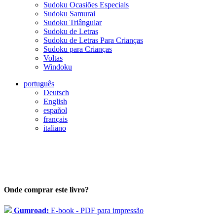
Sudoku Ocasiões Especiais
Sudoku Samurai
Sudoku Triângular
Sudoku de Letras
Sudoku de Letras Para Crianças
Sudoku para Crianças
Voltas
Windoku
português
Deutsch
English
español
français
italiano
Onde comprar este livro?
Gumroad:
E-book - PDF para impressão