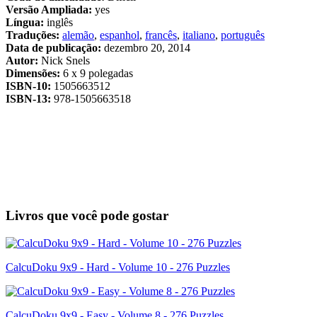
Versão Ampliada:
yes
Língua:
inglês
Traduções:
alemão
,
espanhol
,
francês
,
italiano
,
português
Data de publicação:
dezembro 20, 2014
Autor:
Nick Snels
Dimensões:
6 x 9 polegadas
ISBN-10:
1505663512
ISBN-13:
978-1505663518
Livros que você pode gostar
CalcuDoku 9x9 - Hard - Volume 10 - 276 Puzzles
CalcuDoku 9x9 - Easy - Volume 8 - 276 Puzzles