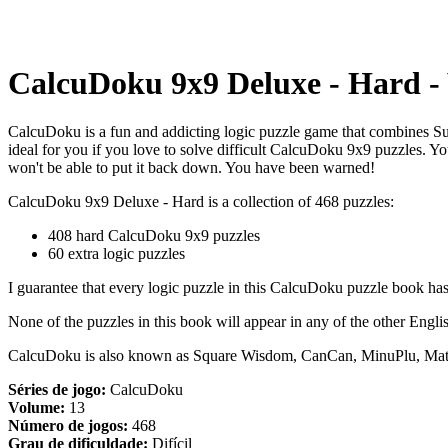
CalcuDoku 9x9 Deluxe - Hard - 
CalcuDoku is a fun and addicting logic puzzle game that combines Sudo
ideal for you if you love to solve difficult CalcuDoku 9x9 puzzles. Y
won't be able to put it back down. You have been warned!
CalcuDoku 9x9 Deluxe - Hard is a collection of 468 puzzles:
408 hard CalcuDoku 9x9 puzzles
60 extra logic puzzles
I guarantee that every logic puzzle in this CalcuDoku puzzle book has
None of the puzzles in this book will appear in any of the other Engl
CalcuDoku is also known as Square Wisdom, CanCan, MinuPlu, Ma
Séries de jogo:
CalcuDoku
Volume:
13
Número de jogos:
468
Grau de dificuldade:
Difícil