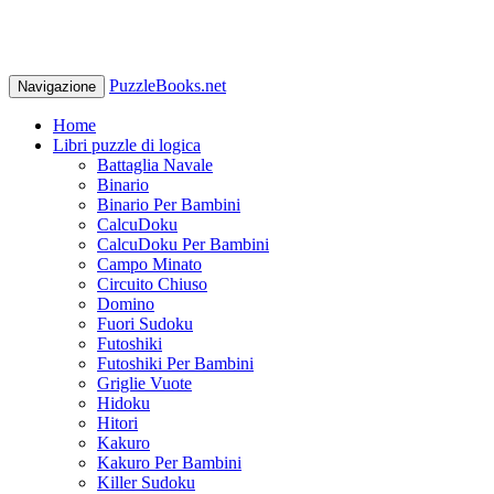
PuzzleBooks.net
Navigazione
Home
Libri puzzle di logica
Battaglia Navale
Binario
Binario Per Bambini
CalcuDoku
CalcuDoku Per Bambini
Campo Minato
Circuito Chiuso
Domino
Fuori Sudoku
Futoshiki
Futoshiki Per Bambini
Griglie Vuote
Hidoku
Hitori
Kakuro
Kakuro Per Bambini
Killer Sudoku