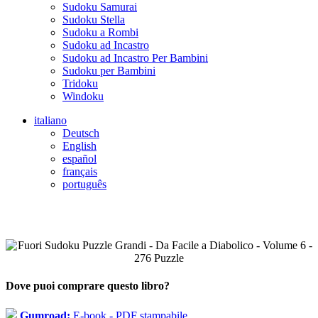
Sudoku Samurai
Sudoku Stella
Sudoku a Rombi
Sudoku ad Incastro
Sudoku ad Incastro Per Bambini
Sudoku per Bambini
Tridoku
Windoku
italiano
Deutsch
English
español
français
português
Dove puoi comprare questo libro?
Gumroad:
E-book - PDF stampabile