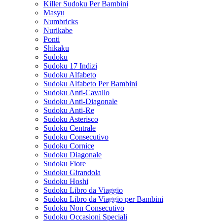
Killer Sudoku Per Bambini
Masyu
Numbricks
Nurikabe
Ponti
Shikaku
Sudoku
Sudoku 17 Indizi
Sudoku Alfabeto
Sudoku Alfabeto Per Bambini
Sudoku Anti-Cavallo
Sudoku Anti-Diagonale
Sudoku Anti-Re
Sudoku Asterisco
Sudoku Centrale
Sudoku Consecutivo
Sudoku Cornice
Sudoku Diagonale
Sudoku Fiore
Sudoku Girandola
Sudoku Hoshi
Sudoku Libro da Viaggio
Sudoku Libro da Viaggio per Bambini
Sudoku Non Consecutivo
Sudoku Occasioni Speciali