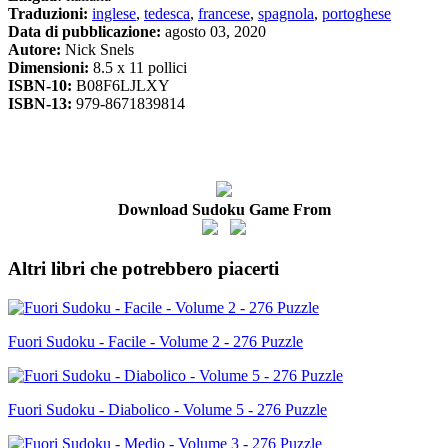
Traduzioni:
inglese
,
tedesca
,
francese
,
spagnola
,
portoghese
Data di pubblicazione:
agosto 03, 2020
Autore:
Nick Snels
Dimensioni:
8.5 x 11 pollici
ISBN-10:
B08F6LJLXY
ISBN-13:
979-8671839814
Download Sudoku Game From
Altri libri che potrebbero piacerti
Fuori Sudoku - Facile - Volume 2 - 276 Puzzle
Fuori Sudoku - Diabolico - Volume 5 - 276 Puzzle