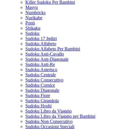
Killer Sudoku Per Bambini
Masyu
Numbricks
Nurikabe
Ponti
Shikaku
Sudoku
Sudoku 17 Indizi
Sudoku Alfabeto
Sudoku Alfabeto Per Bambini
Sudoku Anti-Cavallo
Sudoku Anti-Diagonale
Sudoku Anti-Re
Sudoku Asterisco
Sudoku Centrale
Sudoku Consecutivo
Sudoku Cornice
Sudoku Diagonale
Sudoku Fiore
Sudoku Girandola
Sudoku Hoshi
Sudoku Libro da Viaggio
Sudoku Libro da Viaggio per Bambini
Sudoku Non Consecutivo
Sudoku Occasioni Speciali