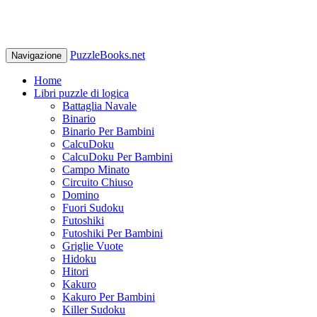
PuzzleBooks.net
Navigazione
Home
Libri puzzle di logica
Battaglia Navale
Binario
Binario Per Bambini
CalcuDoku
CalcuDoku Per Bambini
Campo Minato
Circuito Chiuso
Domino
Fuori Sudoku
Futoshiki
Futoshiki Per Bambini
Griglie Vuote
Hidoku
Hitori
Kakuro
Kakuro Per Bambini
Killer Sudoku