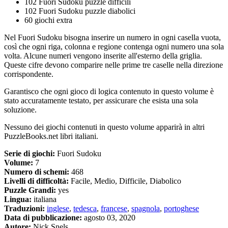
102 Fuori Sudoku puzzle difficili
102 Fuori Sudoku puzzle diabolici
60 giochi extra
Nel Fuori Sudoku bisogna inserire un numero in ogni casella vuota,
così che ogni riga, colonna e regione contenga ogni numero una sola
volta. Alcune numeri vengono inserite all'esterno della griglia.
Queste cifre devono comparire nelle prime tre caselle nella direzione
corrispondente.
Garantisco che ogni gioco di logica contenuto in questo volume è
stato accuratamente testato, per assicurare che esista una sola
soluzione.
Nessuno dei giochi contenuti in questo volume apparirà in altri
PuzzleBooks.net libri italiani.
Serie di giochi:
Fuori Sudoku
Volume:
7
Numero di schemi:
468
Livelli di difficoltà:
Facile, Medio, Difficile, Diabolico
Puzzle Grandi:
yes
Lingua:
italiana
Traduzioni:
inglese
,
tedesca
,
francese
,
spagnola
,
portoghese
Data di pubblicazione:
agosto 03, 2020
Autore:
Nick Snels