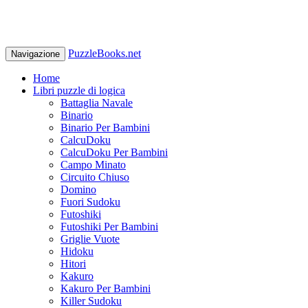
PuzzleBooks.net
Navigazione
Home
Libri puzzle di logica
Battaglia Navale
Binario
Binario Per Bambini
CalcuDoku
CalcuDoku Per Bambini
Campo Minato
Circuito Chiuso
Domino
Fuori Sudoku
Futoshiki
Futoshiki Per Bambini
Griglie Vuote
Hidoku
Hitori
Kakuro
Kakuro Per Bambini
Killer Sudoku