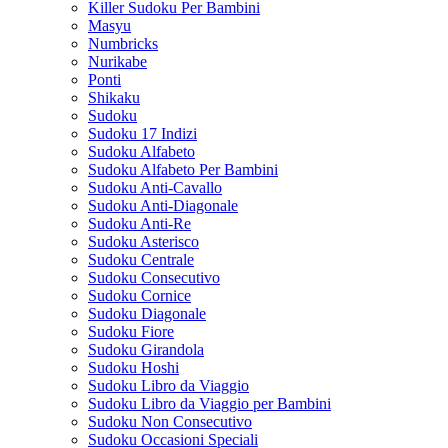
Killer Sudoku Per Bambini
Masyu
Numbricks
Nurikabe
Ponti
Shikaku
Sudoku
Sudoku 17 Indizi
Sudoku Alfabeto
Sudoku Alfabeto Per Bambini
Sudoku Anti-Cavallo
Sudoku Anti-Diagonale
Sudoku Anti-Re
Sudoku Asterisco
Sudoku Centrale
Sudoku Consecutivo
Sudoku Cornice
Sudoku Diagonale
Sudoku Fiore
Sudoku Girandola
Sudoku Hoshi
Sudoku Libro da Viaggio
Sudoku Libro da Viaggio per Bambini
Sudoku Non Consecutivo
Sudoku Occasioni Speciali