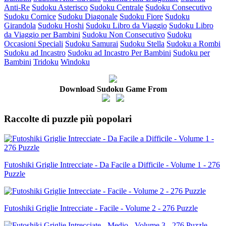
Anti-Re
Sudoku Asterisco
Sudoku Centrale
Sudoku Consecutivo
Sudoku Cornice
Sudoku Diagonale
Sudoku Fiore
Sudoku
Girandola
Sudoku Hoshi
Sudoku Libro da Viaggio
Sudoku Libro
da Viaggio per Bambini
Sudoku Non Consecutivo
Sudoku
Occasioni Speciali
Sudoku Samurai
Sudoku Stella
Sudoku a Rombi
Sudoku ad Incastro
Sudoku ad Incastro Per Bambini
Sudoku per
Bambini
Tridoku
Windoku
Download Sudoku Game From
Raccolte di puzzle più popolari
Futoshiki Griglie Intrecciate - Da Facile a Difficile - Volume 1 - 276
Puzzle
Futoshiki Griglie Intrecciate - Facile - Volume 2 - 276 Puzzle