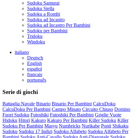
Sudoku Samurai
Sudoku Stella
Sudoku a Rombi
Sudoku ad Incastro
Sudoku ad Incastro Per Bambini
Sudoku per Bambini
Tridoku
Windoku
italiano
Deutsch
English
español
français
português
Serie di giochi
Battaglia Navale
Binario
Binario Per Bambini
CalcuDoku
CalcuDoku Per Bambini
Campo Minato
Circuito Chiuso
Domino
Fuori Sudoku
Futoshiki
Futoshiki Per Bambini
Griglie Vuote
Hidoku
Hitori
Kakuro
Kakuro Per Bambini
Killer Sudoku
Killer
Sudoku Per Bambini
Masyu
Numbricks
Nurikabe
Ponti
Shikaku
Sudoku
Sudoku 17 Indizi
Sudoku Alfabeto
Sudoku Alfabeto Per
Bambini
Sudoku Anti-Cavallo
Sudoku Anti-Diagonale
Sudoku