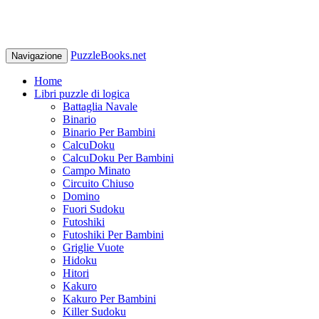
PuzzleBooks.net
Navigazione
Home
Libri puzzle di logica
Battaglia Navale
Binario
Binario Per Bambini
CalcuDoku
CalcuDoku Per Bambini
Campo Minato
Circuito Chiuso
Domino
Fuori Sudoku
Futoshiki
Futoshiki Per Bambini
Griglie Vuote
Hidoku
Hitori
Kakuro
Kakuro Per Bambini
Killer Sudoku