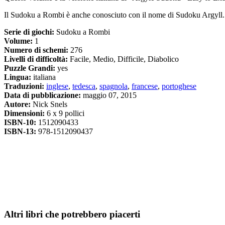
Il Sudoku a Rombi è anche conosciuto con il nome di Sudoku Argyll.
Serie di giochi:
Sudoku a Rombi
Volume:
1
Numero di schemi:
276
Livelli di difficoltà:
Facile, Medio, Difficile, Diabolico
Puzzle Grandi:
yes
Lingua:
italiana
Traduzioni:
inglese
,
tedesca
,
spagnola
,
francese
,
portoghese
Data di pubblicazione:
maggio 07, 2015
Autore:
Nick Snels
Dimensioni:
6 x 9 pollici
ISBN-10:
1512090433
ISBN-13:
978-1512090437
Altri libri che potrebbero piacerti