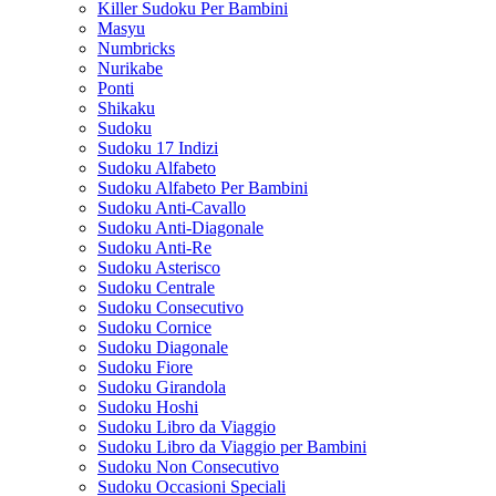
Killer Sudoku Per Bambini
Masyu
Numbricks
Nurikabe
Ponti
Shikaku
Sudoku
Sudoku 17 Indizi
Sudoku Alfabeto
Sudoku Alfabeto Per Bambini
Sudoku Anti-Cavallo
Sudoku Anti-Diagonale
Sudoku Anti-Re
Sudoku Asterisco
Sudoku Centrale
Sudoku Consecutivo
Sudoku Cornice
Sudoku Diagonale
Sudoku Fiore
Sudoku Girandola
Sudoku Hoshi
Sudoku Libro da Viaggio
Sudoku Libro da Viaggio per Bambini
Sudoku Non Consecutivo
Sudoku Occasioni Speciali