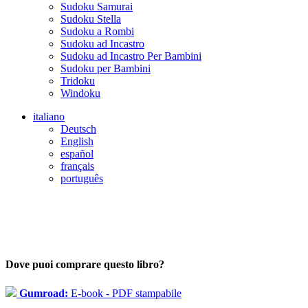
Sudoku Samurai
Sudoku Stella
Sudoku a Rombi
Sudoku ad Incastro
Sudoku ad Incastro Per Bambini
Sudoku per Bambini
Tridoku
Windoku
italiano
Deutsch
English
español
français
português
Dove puoi comprare questo libro?
Gumroad:
E-book - PDF stampabile