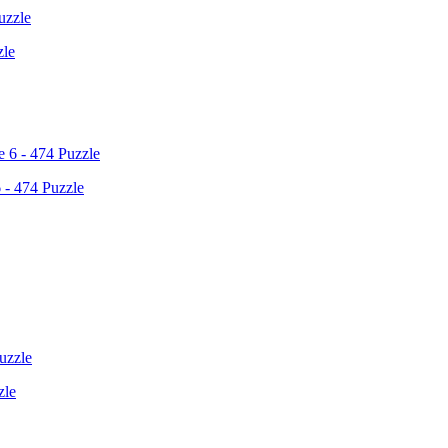
zle
6 - 474 Puzzle
zle