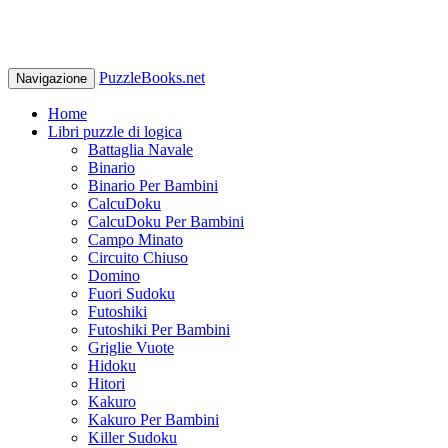
PuzzleBooks.net
Navigazione
Home
Libri puzzle di logica
Battaglia Navale
Binario
Binario Per Bambini
CalcuDoku
CalcuDoku Per Bambini
Campo Minato
Circuito Chiuso
Domino
Fuori Sudoku
Futoshiki
Futoshiki Per Bambini
Griglie Vuote
Hidoku
Hitori
Kakuro
Kakuro Per Bambini
Killer Sudoku