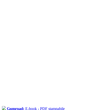
Gumroad:
E-book - PDF stampabile