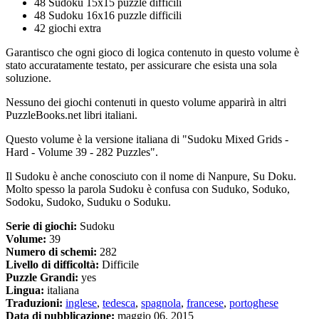
48 Sudoku 15x15 puzzle difficili
48 Sudoku 16x16 puzzle difficili
42 giochi extra
Garantisco che ogni gioco di logica contenuto in questo volume è
stato accuratamente testato, per assicurare che esista una sola
soluzione.
Nessuno dei giochi contenuti in questo volume apparirà in altri
PuzzleBooks.net libri italiani.
Questo volume è la versione italiana di "Sudoku Mixed Grids -
Hard - Volume 39 - 282 Puzzles".
Il Sudoku è anche conosciuto con il nome di Nanpure, Su Doku.
Molto spesso la parola Sudoku è confusa con Suduko, Soduko,
Sodoku, Sudoko, Suduku o Soduku.
Serie di giochi:
Sudoku
Volume:
39
Numero di schemi:
282
Livello di difficoltà:
Difficile
Puzzle Grandi:
yes
Lingua:
italiana
Traduzioni:
inglese
,
tedesca
,
spagnola
,
francese
,
portoghese
Data di pubblicazione:
maggio 06, 2015