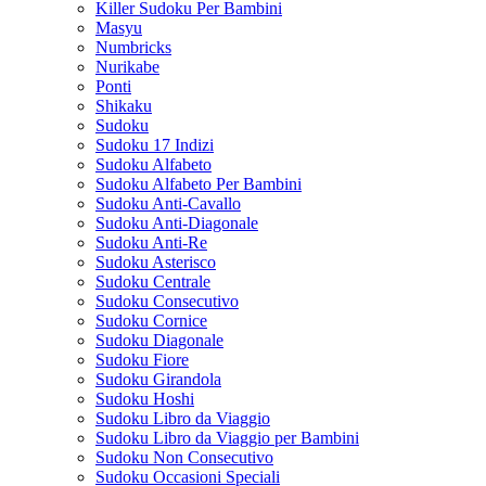
Killer Sudoku Per Bambini
Masyu
Numbricks
Nurikabe
Ponti
Shikaku
Sudoku
Sudoku 17 Indizi
Sudoku Alfabeto
Sudoku Alfabeto Per Bambini
Sudoku Anti-Cavallo
Sudoku Anti-Diagonale
Sudoku Anti-Re
Sudoku Asterisco
Sudoku Centrale
Sudoku Consecutivo
Sudoku Cornice
Sudoku Diagonale
Sudoku Fiore
Sudoku Girandola
Sudoku Hoshi
Sudoku Libro da Viaggio
Sudoku Libro da Viaggio per Bambini
Sudoku Non Consecutivo
Sudoku Occasioni Speciali