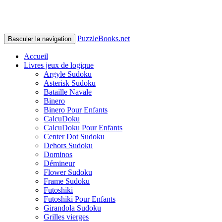
PuzzleBooks.net
Basculer la navigation
Accueil
Livres jeux de logique
Argyle Sudoku
Asterisk Sudoku
Bataille Navale
Binero
Binero Pour Enfants
CalcuDoku
CalcuDoku Pour Enfants
Center Dot Sudoku
Dehors Sudoku
Dominos
Démineur
Flower Sudoku
Frame Sudoku
Futoshiki
Futoshiki Pour Enfants
Girandola Sudoku
Grilles vierges