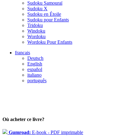
Sudoku Samouraï
Sudoku X
Sudoku en Étoile
Sudoku pour Enfants
Tridoku
Windoku
Wordoku
Wordoku Pour Enfants
français
Deutsch
English
español
italiano
português
Où acheter ce livre?
Gumroad:
E-book - PDF imprimable