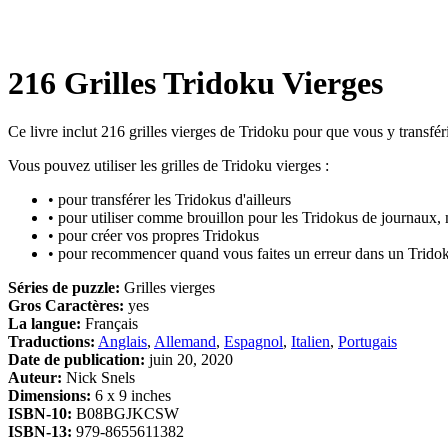
216 Grilles Tridoku Vierges
Ce livre inclut 216 grilles vierges de Tridoku pour que vous y transfér
Vous pouvez utiliser les grilles de Tridoku vierges :
• pour transférer les Tridokus d'ailleurs
• pour utiliser comme brouillon pour les Tridokus de journaux, 
• pour créer vos propres Tridokus
• pour recommencer quand vous faites un erreur dans un Trido
Séries de puzzle:
Grilles vierges
Gros Caractères:
yes
La langue:
Français
Traductions:
Anglais
,
Allemand
,
Espagnol
,
Italien
,
Portugais
Date de publication:
juin 20, 2020
Auteur:
Nick Snels
Dimensions:
6 x 9 inches
ISBN-10:
B08BGJKCSW
ISBN-13:
979-8655611382