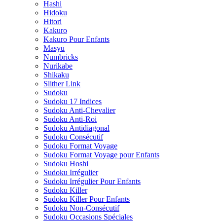
Hashi
Hidoku
Hitori
Kakuro
Kakuro Pour Enfants
Masyu
Numbricks
Nurikabe
Shikaku
Slither Link
Sudoku
Sudoku 17 Indices
Sudoku Anti-Chevalier
Sudoku Anti-Roi
Sudoku Antidiagonal
Sudoku Consécutif
Sudoku Format Voyage
Sudoku Format Voyage pour Enfants
Sudoku Hoshi
Sudoku Irrégulier
Sudoku Irrégulier Pour Enfants
Sudoku Killer
Sudoku Killer Pour Enfants
Sudoku Non-Consécutif
Sudoku Occasions Spéciales