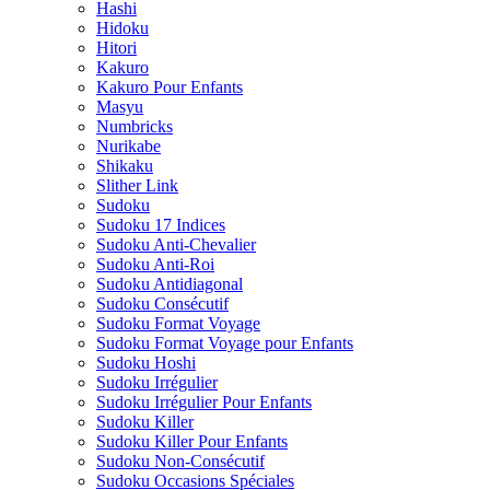
Hashi
Hidoku
Hitori
Kakuro
Kakuro Pour Enfants
Masyu
Numbricks
Nurikabe
Shikaku
Slither Link
Sudoku
Sudoku 17 Indices
Sudoku Anti-Chevalier
Sudoku Anti-Roi
Sudoku Antidiagonal
Sudoku Consécutif
Sudoku Format Voyage
Sudoku Format Voyage pour Enfants
Sudoku Hoshi
Sudoku Irrégulier
Sudoku Irrégulier Pour Enfants
Sudoku Killer
Sudoku Killer Pour Enfants
Sudoku Non-Consécutif
Sudoku Occasions Spéciales