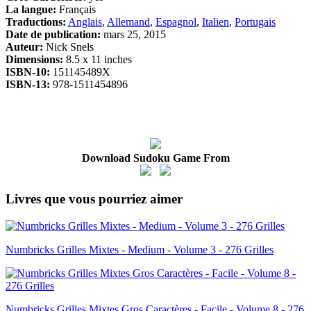
La langue:
Français
Traductions:
Anglais
,
Allemand
,
Espagnol
,
Italien
,
Portugais
Date de publication:
mars 25, 2015
Auteur:
Nick Snels
Dimensions:
8.5 x 11 inches
ISBN-10:
151145489X
ISBN-13:
978-1511454896
Download Sudoku Game From
Livres que vous pourriez aimer
Numbricks Grilles Mixtes - Medium - Volume 3 - 276 Grilles
Numbricks Grilles Mixtes Gros Caractères - Facile - Volume 8 - 276