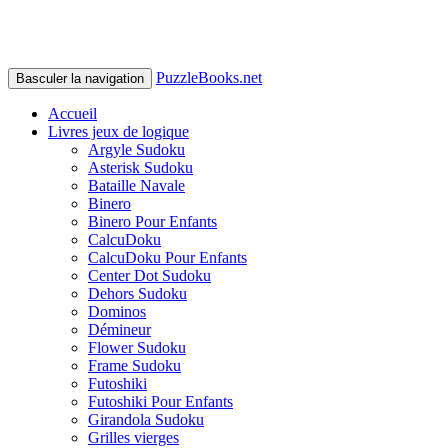
PuzzleBooks.net
Basculer la navigation
Accueil
Livres jeux de logique
Argyle Sudoku
Asterisk Sudoku
Bataille Navale
Binero
Binero Pour Enfants
CalcuDoku
CalcuDoku Pour Enfants
Center Dot Sudoku
Dehors Sudoku
Dominos
Démineur
Flower Sudoku
Frame Sudoku
Futoshiki
Futoshiki Pour Enfants
Girandola Sudoku
Grilles vierges