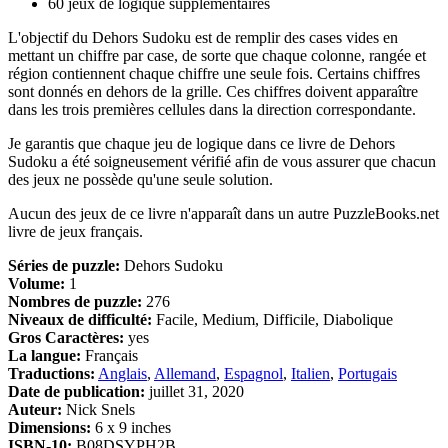
60 jeux de logique supplémentaires
L'objectif du Dehors Sudoku est de remplir des cases vides en
mettant un chiffre par case, de sorte que chaque colonne, rangée et
région contiennent chaque chiffre une seule fois. Certains chiffres
sont donnés en dehors de la grille. Ces chiffres doivent apparaître
dans les trois premières cellules dans la direction correspondante.
Je garantis que chaque jeu de logique dans ce livre de Dehors
Sudoku a été soigneusement vérifié afin de vous assurer que chacun
des jeux ne possède qu'une seule solution.
Aucun des jeux de ce livre n'apparaît dans un autre PuzzleBooks.net
livre de jeux français.
Séries de puzzle:
Dehors Sudoku
Volume:
1
Nombres de puzzle:
276
Niveaux de difficulté:
Facile, Medium, Difficile, Diabolique
Gros Caractères:
yes
La langue:
Français
Traductions:
Anglais
,
Allemand
,
Espagnol
,
Italien
,
Portugais
Date de publication:
juillet 31, 2020
Auteur:
Nick Snels
Dimensions:
6 x 9 inches
ISBN-10:
B08DSYPH2B