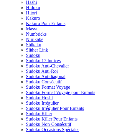
Hashi
Hidoku
Hitori
Kakuro
Kakuro Pour Enfants
Masyu
Numbricks
Nurikabe
Shikaku
Slither Link
Sudoku
Sudoku 17 Indices
Sudoku Anti-Chevalier
Sudoku Anti-Roi
Sudoku Antidiagonal
Sudoku Consécutif
Sudoku Format Voyage
Sudoku Format Voyage pour Enfants
Sudoku Hoshi
Sudoku Irrégulier
Sudoku Irrégulier Pour Enfants
Sudoku Killer
Sudoku Killer Pour Enfants
Sudoku Non-Consécutif
Sudoku Occasions Spéciales