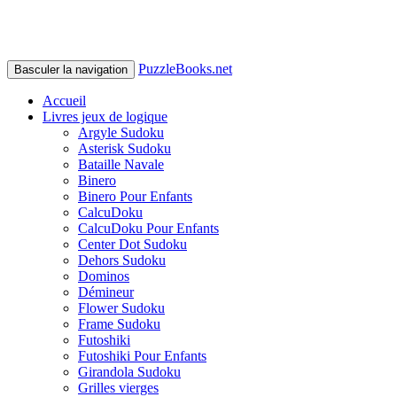
PuzzleBooks.net
Basculer la navigation
Accueil
Livres jeux de logique
Argyle Sudoku
Asterisk Sudoku
Bataille Navale
Binero
Binero Pour Enfants
CalcuDoku
CalcuDoku Pour Enfants
Center Dot Sudoku
Dehors Sudoku
Dominos
Démineur
Flower Sudoku
Frame Sudoku
Futoshiki
Futoshiki Pour Enfants
Girandola Sudoku
Grilles vierges