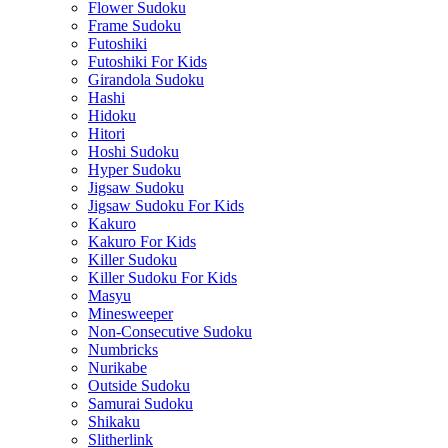
Flower Sudoku
Frame Sudoku
Futoshiki
Futoshiki For Kids
Girandola Sudoku
Hashi
Hidoku
Hitori
Hoshi Sudoku
Hyper Sudoku
Jigsaw Sudoku
Jigsaw Sudoku For Kids
Kakuro
Kakuro For Kids
Killer Sudoku
Killer Sudoku For Kids
Masyu
Minesweeper
Non-Consecutive Sudoku
Numbricks
Nurikabe
Outside Sudoku
Samurai Sudoku
Shikaku
Slitherlink