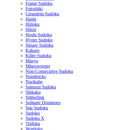
Frame Sudoku
Futoshiki
Girandola Sudoku
Hashi
Hidoku
Hitori
Hoshi Sudoku
Hyper Sudoku
Jigsaw Sudoku
Kakuro
Killer Sudoku
Masyu
Minesweeper
Non-Consecutive Sudoku
Numbricks
Nurikabe
Samurai Sudoku
Shikaku
Slitherlink
Solitaire Dominoes
Star Sudoku
Sudoku
Sudoku X
Tridoku
Wordoku