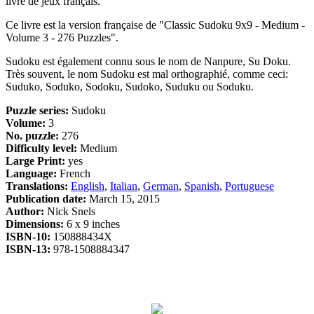
livre de jeux français.
Ce livre est la version française de "Classic Sudoku 9x9 - Medium -
Volume 3 - 276 Puzzles".
Sudoku est également connu sous le nom de Nanpure, Su Doku.
Très souvent, le nom Sudoku est mal orthographié, comme ceci:
Suduko, Soduko, Sodoku, Sudoko, Suduku ou Soduku.
Puzzle series:
Sudoku
Volume:
3
No. puzzle:
276
Difficulty level:
Medium
Large Print:
yes
Language:
French
Translations:
English
,
Italian
,
German
,
Spanish
,
Portuguese
Publication date:
March 15, 2015
Author:
Nick Snels
Dimensions:
6 x 9 inches
ISBN-10:
150888434X
ISBN-13:
978-1508884347