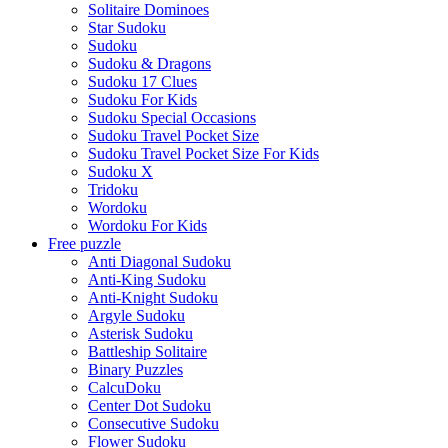
Solitaire Dominoes
Star Sudoku
Sudoku
Sudoku & Dragons
Sudoku 17 Clues
Sudoku For Kids
Sudoku Special Occasions
Sudoku Travel Pocket Size
Sudoku Travel Pocket Size For Kids
Sudoku X
Tridoku
Wordoku
Wordoku For Kids
Free puzzle
Anti Diagonal Sudoku
Anti-King Sudoku
Anti-Knight Sudoku
Argyle Sudoku
Asterisk Sudoku
Battleship Solitaire
Binary Puzzles
CalcuDoku
Center Dot Sudoku
Consecutive Sudoku
Flower Sudoku