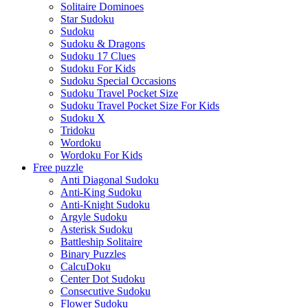
Solitaire Dominoes
Star Sudoku
Sudoku
Sudoku & Dragons
Sudoku 17 Clues
Sudoku For Kids
Sudoku Special Occasions
Sudoku Travel Pocket Size
Sudoku Travel Pocket Size For Kids
Sudoku X
Tridoku
Wordoku
Wordoku For Kids
Free puzzle
Anti Diagonal Sudoku
Anti-King Sudoku
Anti-Knight Sudoku
Argyle Sudoku
Asterisk Sudoku
Battleship Solitaire
Binary Puzzles
CalcuDoku
Center Dot Sudoku
Consecutive Sudoku
Flower Sudoku