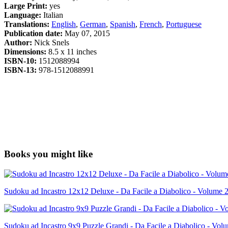
Large Print:
yes
Language:
Italian
Translations:
English
,
German
,
Spanish
,
French
,
Portuguese
Publication date:
May 07, 2015
Author:
Nick Snels
Dimensions:
8.5 x 11 inches
ISBN-10:
1512088994
ISBN-13:
978-1512088991
Books you might like
Sudoku ad Incastro 12x12 Deluxe - Da Facile a Diabolico - Volume 2
Sudoku ad Incastro 9x9 Puzzle Grandi - Da Facile a Diabolico - Vol