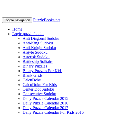
PuzzleBooks.net
Toggle navigation
Home
Logic puzzle books
Anti Diagonal Sudoku
Anti-King Sudoku
Anti-Knight Sudoku
Argyle Sudoku
Asterisk Sudoku
Battleship Solitaire
Binary Puzzles
Binary Puzzles For Kids
Blank Grids
CalcuDoku
CalcuDoku For Kids
Center Dot Sudoku
Consecutive Sudoku
Daily Puzzle Calendar 2015
Daily Puzzle Calendar 2016
Daily Puzzle Calendar 2017
Daily Puzzle Calendar For Kids 2016