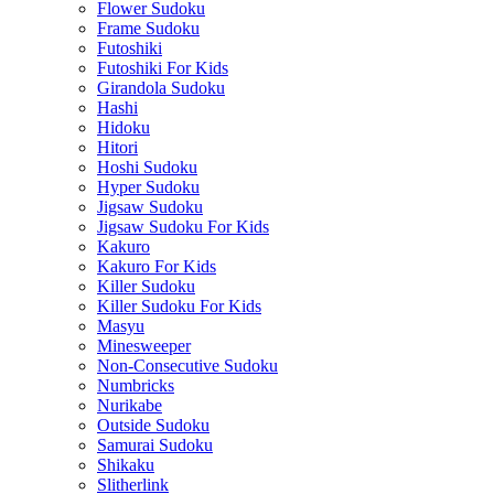
Flower Sudoku
Frame Sudoku
Futoshiki
Futoshiki For Kids
Girandola Sudoku
Hashi
Hidoku
Hitori
Hoshi Sudoku
Hyper Sudoku
Jigsaw Sudoku
Jigsaw Sudoku For Kids
Kakuro
Kakuro For Kids
Killer Sudoku
Killer Sudoku For Kids
Masyu
Minesweeper
Non-Consecutive Sudoku
Numbricks
Nurikabe
Outside Sudoku
Samurai Sudoku
Shikaku
Slitherlink