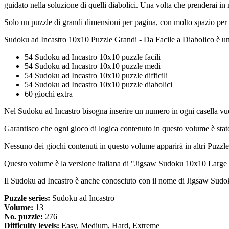
guidato nella soluzione di quelli diabolici. Una volta che prenderai in
Solo un puzzle di grandi dimensioni per pagina, con molto spazio per i
Sudoku ad Incastro 10x10 Puzzle Grandi - Da Facile a Diabolico è una
54 Sudoku ad Incastro 10x10 puzzle facili
54 Sudoku ad Incastro 10x10 puzzle medi
54 Sudoku ad Incastro 10x10 puzzle difficili
54 Sudoku ad Incastro 10x10 puzzle diabolici
60 giochi extra
Nel Sudoku ad Incastro bisogna inserire un numero in ogni casella vuo
Garantisco che ogni gioco di logica contenuto in questo volume è stato
Nessuno dei giochi contenuti in questo volume apparirà in altri PuzzleB
Questo volume è la versione italiana di "Jigsaw Sudoku 10x10 Large 
Il Sudoku ad Incastro è anche conosciuto con il nome di Jigsaw Sud
Puzzle series:
Sudoku ad Incastro
Volume:
13
No. puzzle:
276
Difficulty levels:
Easy, Medium, Hard, Extreme