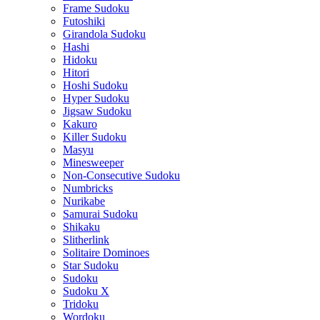
Frame Sudoku
Futoshiki
Girandola Sudoku
Hashi
Hidoku
Hitori
Hoshi Sudoku
Hyper Sudoku
Jigsaw Sudoku
Kakuro
Killer Sudoku
Masyu
Minesweeper
Non-Consecutive Sudoku
Numbricks
Nurikabe
Samurai Sudoku
Shikaku
Slitherlink
Solitaire Dominoes
Star Sudoku
Sudoku
Sudoku X
Tridoku
Wordoku