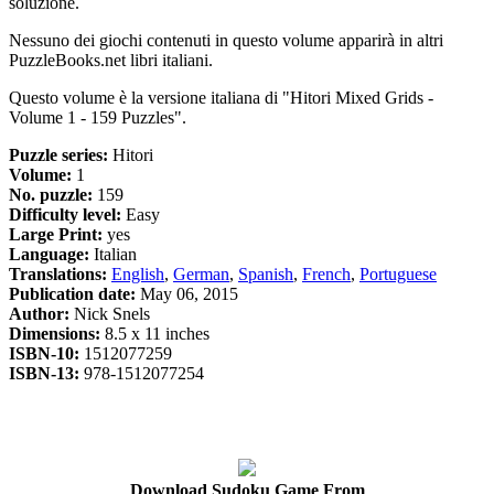
soluzione.
Nessuno dei giochi contenuti in questo volume apparirà in altri
PuzzleBooks.net libri italiani.
Questo volume è la versione italiana di "Hitori Mixed Grids -
Volume 1 - 159 Puzzles".
Puzzle series:
Hitori
Volume:
1
No. puzzle:
159
Difficulty level:
Easy
Large Print:
yes
Language:
Italian
Translations:
English
,
German
,
Spanish
,
French
,
Portuguese
Publication date:
May 06, 2015
Author:
Nick Snels
Dimensions:
8.5 x 11 inches
ISBN-10:
1512077259
ISBN-13:
978-1512077254
Download Sudoku Game From