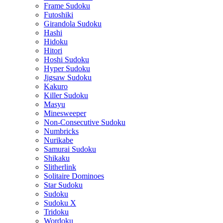
Frame Sudoku
Futoshiki
Girandola Sudoku
Hashi
Hidoku
Hitori
Hoshi Sudoku
Hyper Sudoku
Jigsaw Sudoku
Kakuro
Killer Sudoku
Masyu
Minesweeper
Non-Consecutive Sudoku
Numbricks
Nurikabe
Samurai Sudoku
Shikaku
Slitherlink
Solitaire Dominoes
Star Sudoku
Sudoku
Sudoku X
Tridoku
Wordoku