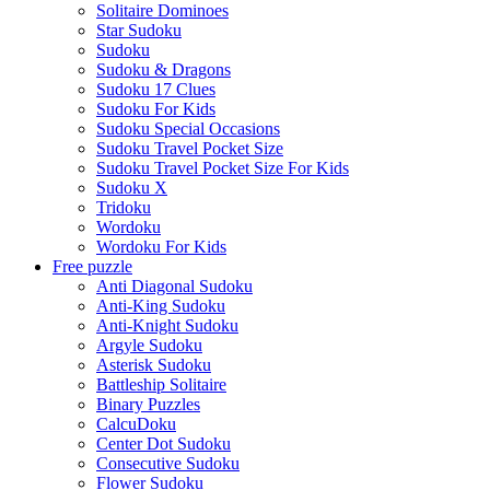
Solitaire Dominoes
Star Sudoku
Sudoku
Sudoku & Dragons
Sudoku 17 Clues
Sudoku For Kids
Sudoku Special Occasions
Sudoku Travel Pocket Size
Sudoku Travel Pocket Size For Kids
Sudoku X
Tridoku
Wordoku
Wordoku For Kids
Free puzzle
Anti Diagonal Sudoku
Anti-King Sudoku
Anti-Knight Sudoku
Argyle Sudoku
Asterisk Sudoku
Battleship Solitaire
Binary Puzzles
CalcuDoku
Center Dot Sudoku
Consecutive Sudoku
Flower Sudoku