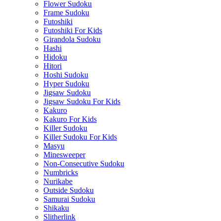
Flower Sudoku
Frame Sudoku
Futoshiki
Futoshiki For Kids
Girandola Sudoku
Hashi
Hidoku
Hitori
Hoshi Sudoku
Hyper Sudoku
Jigsaw Sudoku
Jigsaw Sudoku For Kids
Kakuro
Kakuro For Kids
Killer Sudoku
Killer Sudoku For Kids
Masyu
Minesweeper
Non-Consecutive Sudoku
Numbricks
Nurikabe
Outside Sudoku
Samurai Sudoku
Shikaku
Slitherlink