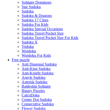
Solitaire Dominoes
Star Sudoku
Sudoku
Sudoku & Dragons
Sudoku 17 Clues
Sudoku For Kids
Sudoku Special Occasions
Sudoku Travel Pocket Size
Sudoku Travel Pocket Size For Kids
Sudoku X
Tridoku
Wordoku
Wordoku For Kids
Free puzzle
Anti Diagonal Sudoku
Anti-King Sudoku
Anti-Knight Sudoku
Argyle Sudoku
Asterisk Sudoku
Battleship Solitaire
Binary Puzzles
CalcuDoku
Center Dot Sudoku
Consecutive Sudoku
Flower Sudoku