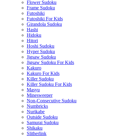
Flower Sudoku
Frame Sudoku
Futoshiki
Futoshiki For Kids
Girandola Sudoku
Hashi
Hidoku
Hitori
Hoshi Sudoku
Hyper Sudoku
Jigsaw Sudoku
Jigsaw Sudoku For Kids
Kakuro
Kakuro For Kids
Killer Sudoku
Killer Sudoku For Kids
Masyu
Minesweeper
Non-Consecutive Sudoku
Numbricks
Nurikabe
Outside Sudoku
Samurai Sudoku
Shikaku
Slitherlink