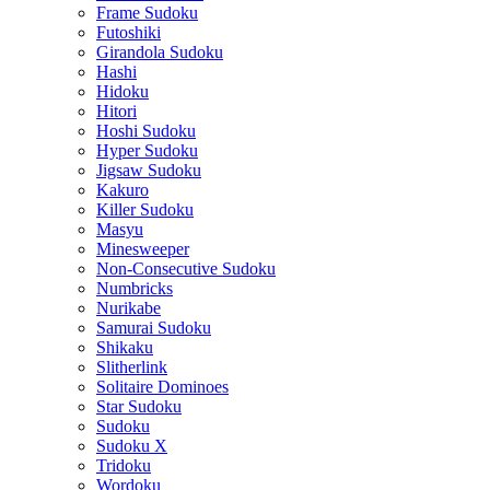
Frame Sudoku
Futoshiki
Girandola Sudoku
Hashi
Hidoku
Hitori
Hoshi Sudoku
Hyper Sudoku
Jigsaw Sudoku
Kakuro
Killer Sudoku
Masyu
Minesweeper
Non-Consecutive Sudoku
Numbricks
Nurikabe
Samurai Sudoku
Shikaku
Slitherlink
Solitaire Dominoes
Star Sudoku
Sudoku
Sudoku X
Tridoku
Wordoku