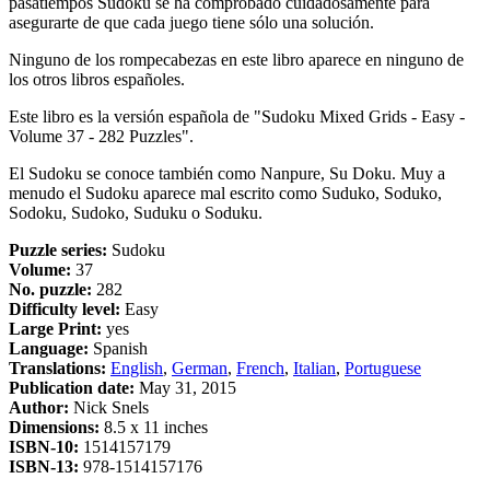
pasatiempos Sudoku se ha comprobado cuidadosamente para
asegurarte de que cada juego tiene sólo una solución.
Ninguno de los rompecabezas en este libro aparece en ninguno de
los otros libros españoles.
Este libro es la versión española de "Sudoku Mixed Grids - Easy -
Volume 37 - 282 Puzzles".
El Sudoku se conoce también como Nanpure, Su Doku. Muy a
menudo el Sudoku aparece mal escrito como Suduko, Soduko,
Sodoku, Sudoko, Suduku o Soduku.
Puzzle series:
Sudoku
Volume:
37
No. puzzle:
282
Difficulty level:
Easy
Large Print:
yes
Language:
Spanish
Translations:
English
,
German
,
French
,
Italian
,
Portuguese
Publication date:
May 31, 2015
Author:
Nick Snels
Dimensions:
8.5 x 11 inches
ISBN-10:
1514157179
ISBN-13:
978-1514157176