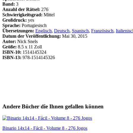
Band:
3
Anzahl der Rätsel:
276
Schwierigkeitsgrad:
Mittel
Großdruck:
yes
Sprache:
Portugiesisch
Übersetzungen:
Englisch
,
Deutsch
,
Spanisch
,
Französisch
,
Italienis
Datum der Veröffentlichung:
Mai 30, 2015
Autor:
Nick Snels
Größe:
8.5 x 11 Zoll
ISBN-10:
1514145324
ISBN-13:
978-1514145326
Andere Bücher die Ihnen gefallen können
Binario 14x14 - Fácil - Volume 8 - 276 Jogos