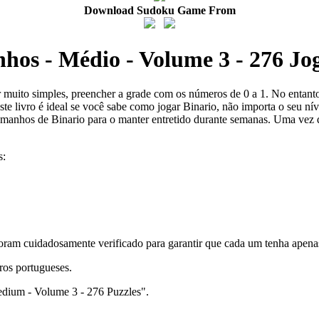
Download Sudoku Game From
hos - Médio - Volume 3 - 276 Jo
er muito simples, preencher a grade com os números de 0 a 1. No entant
Este livro é ideal se você sabe como jogar Binario, não importa o seu n
tamanhos de Binario para o manter entretido durante semanas. Uma vez q
s:
 foram cuidadosamente verificado para garantir que cada um tenha apen
ros portugueses.
edium - Volume 3 - 276 Puzzles".