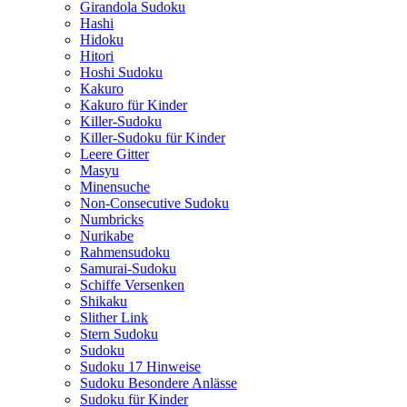
Girandola Sudoku
Hashi
Hidoku
Hitori
Hoshi Sudoku
Kakuro
Kakuro für Kinder
Killer-Sudoku
Killer-Sudoku für Kinder
Leere Gitter
Masyu
Minensuche
Non-Consecutive Sudoku
Numbricks
Nurikabe
Rahmensudoku
Samurai-Sudoku
Schiffe Versenken
Shikaku
Slither Link
Stern Sudoku
Sudoku
Sudoku 17 Hinweise
Sudoku Besondere Anlässe
Sudoku für Kinder