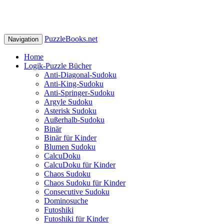
PuzzleBooks.net
Navigation
Home
Logik-Puzzle Bücher
Anti-Diagonal-Sudoku
Anti-King-Sudoku
Anti-Springer-Sudoku
Argyle Sudoku
Asterisk Sudoku
Außerhalb-Sudoku
Binär
Binär für Kinder
Blumen Sudoku
CalcuDoku
CalcuDoku für Kinder
Chaos Sudoku
Chaos Sudoku für Kinder
Consecutive Sudoku
Dominosuche
Futoshiki
Futoshiki für Kinder