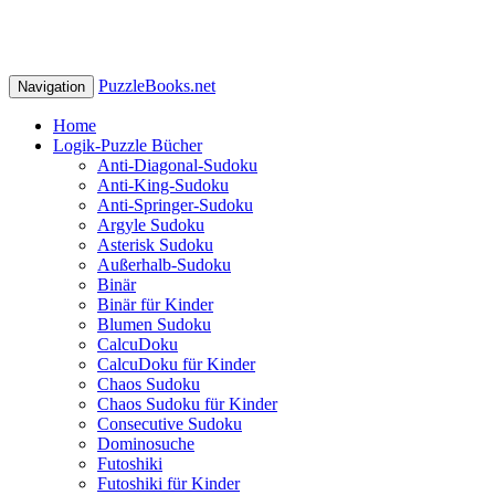
PuzzleBooks.net
Navigation
Home
Logik-Puzzle Bücher
Anti-Diagonal-Sudoku
Anti-King-Sudoku
Anti-Springer-Sudoku
Argyle Sudoku
Asterisk Sudoku
Außerhalb-Sudoku
Binär
Binär für Kinder
Blumen Sudoku
CalcuDoku
CalcuDoku für Kinder
Chaos Sudoku
Chaos Sudoku für Kinder
Consecutive Sudoku
Dominosuche
Futoshiki
Futoshiki für Kinder