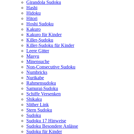
Girandola Sudoku
Hashi
Hidoku
Hitori
Hoshi Sudoku
Kakuro
Kakuro für Kinder
Killer-Sudoku
Killer-Sudoku für Kinder
Leere Gitter
Masyu
Minensuche
Non-Consecutive Sudoku
Numbricks
Nurikabe
Rahmensudoku
Samurai-Sudoku
Schiffe Versenken
Shikaku
Slither Link
Stern Sudoku
Sudoku
Sudoku 17 Hinweise
Sudoku Besondere Anlässe
Sudoku für Kinder