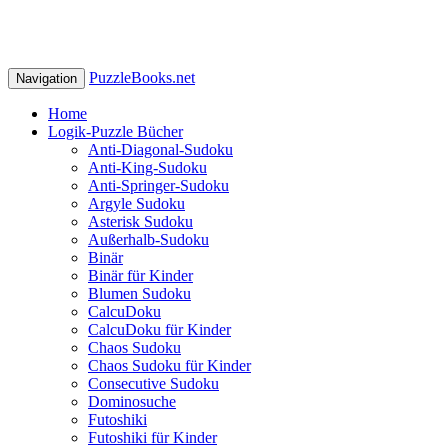
PuzzleBooks.net
Navigation
Home
Logik-Puzzle Bücher
Anti-Diagonal-Sudoku
Anti-King-Sudoku
Anti-Springer-Sudoku
Argyle Sudoku
Asterisk Sudoku
Außerhalb-Sudoku
Binär
Binär für Kinder
Blumen Sudoku
CalcuDoku
CalcuDoku für Kinder
Chaos Sudoku
Chaos Sudoku für Kinder
Consecutive Sudoku
Dominosuche
Futoshiki
Futoshiki für Kinder