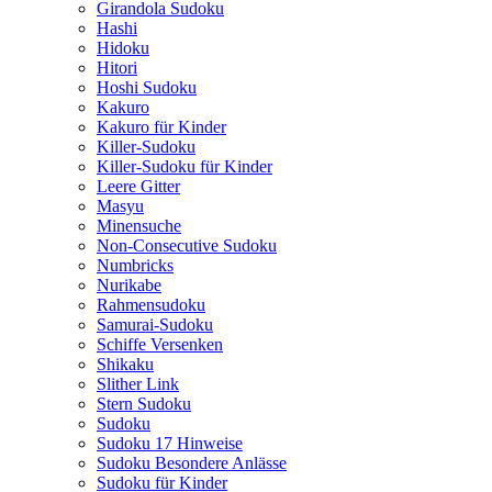
Girandola Sudoku
Hashi
Hidoku
Hitori
Hoshi Sudoku
Kakuro
Kakuro für Kinder
Killer-Sudoku
Killer-Sudoku für Kinder
Leere Gitter
Masyu
Minensuche
Non-Consecutive Sudoku
Numbricks
Nurikabe
Rahmensudoku
Samurai-Sudoku
Schiffe Versenken
Shikaku
Slither Link
Stern Sudoku
Sudoku
Sudoku 17 Hinweise
Sudoku Besondere Anlässe
Sudoku für Kinder