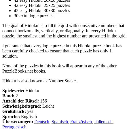
42 easy Hidoku 20x20 puzzles
42 easy Hidoku 25x25 puzzles
42 easy Hidoku 30x30 puzzles
30 extra logic puzzles
The goal of Hidoku is to fill the grid with consecutive numbers that
connect horizontally, vertically, or diagonally. In every Hidoku
puzzle, the smallest and the highest number are presented in the grid.
I guarantee that every logic puzzle in this Hidoku puzzle book has
been carefully checked to ensure that each puzzle has only 1
solution.
None of the puzzles in this book will appear in any of the other
PuzzleBooks.net books.
Hidoku is also known as Number Snake.
Spieleserie:
Hidoku
Band:
2
Anzahl der Rätsel:
156
Schwierigkeitsgrad:
Leicht
Großdruck:
yes
Sprache:
Englisch
Übersetzungen:
Deutsch
,
Spanisch
,
Französisch
,
Italienisch
,
Portugiesisch