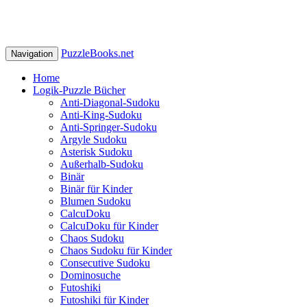
PuzzleBooks.net
Navigation
Home
Logik-Puzzle Bücher
Anti-Diagonal-Sudoku
Anti-King-Sudoku
Anti-Springer-Sudoku
Argyle Sudoku
Asterisk Sudoku
Außerhalb-Sudoku
Binär
Binär für Kinder
Blumen Sudoku
CalcuDoku
CalcuDoku für Kinder
Chaos Sudoku
Chaos Sudoku für Kinder
Consecutive Sudoku
Dominosuche
Futoshiki
Futoshiki für Kinder