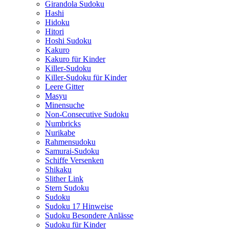
Girandola Sudoku
Hashi
Hidoku
Hitori
Hoshi Sudoku
Kakuro
Kakuro für Kinder
Killer-Sudoku
Killer-Sudoku für Kinder
Leere Gitter
Masyu
Minensuche
Non-Consecutive Sudoku
Numbricks
Nurikabe
Rahmensudoku
Samurai-Sudoku
Schiffe Versenken
Shikaku
Slither Link
Stern Sudoku
Sudoku
Sudoku 17 Hinweise
Sudoku Besondere Anlässe
Sudoku für Kinder