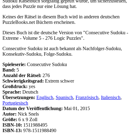
Sudoku Rätselbuch sorgfältig geprüft wurde, um sicherzustellen,
dass jedes Puzzle nur eine Lösung hat.
Keines der Rätsel in diesem Buch wird in anderen deutschen
PuzzleBooks.net Büchern erscheinen.
Dieses Buch ist die deutsche Version von "Consecutive Sudoku -
Extreme - Volume 5 - 276 Logic Puzzles".
Consecutive Sudoku ist auch bekannt als Nachfolger-Sudoku,
Konsekutiv-Sudoku, Folge-Sudoku.
Spieleserie:
Consecutive Sudoku
Band:
5
Anzahl der Rätsel:
276
Schwierigkeitsgrad:
Extrem schwer
Großdruck:
yes
Sprache:
Deutsch
Übersetzungen:
Englisch
,
Spanisch
,
Französisch
,
Italienisch
,
Portugiesisch
Datum der Veröffentlichung:
Mai 01, 2015
Autor:
Nick Snels
Größe:
6 x 9 Zoll
ISBN-10:
1511988495
ISBN-13:
978-1511988490