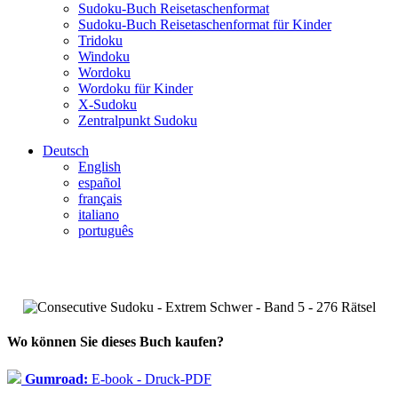
Sudoku-Buch Reisetaschenformat
Sudoku-Buch Reisetaschenformat für Kinder
Tridoku
Windoku
Wordoku
Wordoku für Kinder
X-Sudoku
Zentralpunkt Sudoku
Deutsch
English
español
français
italiano
português
Wo können Sie dieses Buch kaufen?
Gumroad:
E-book - Druck-PDF