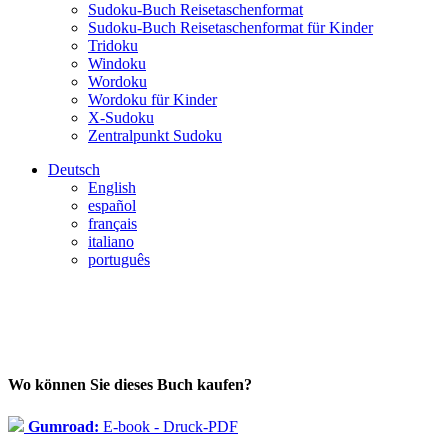
Sudoku-Buch Reisetaschenformat
Sudoku-Buch Reisetaschenformat für Kinder
Tridoku
Windoku
Wordoku
Wordoku für Kinder
X-Sudoku
Zentralpunkt Sudoku
Deutsch
English
español
français
italiano
português
Wo können Sie dieses Buch kaufen?
Gumroad:
E-book - Druck-PDF