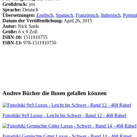
Großdruck:
yes
Sprache:
Deutsch
Übersetzungen:
Englisch
,
Spanisch
,
Französisch
,
Italienisch
,
Portugi
Datum der Veröffentlichung:
April 26, 2015
Autor:
Nick Snels
Größe:
6 x 9 Zoll
ISBN-10:
1511910755
ISBN-13:
978-1511910750
Andere Bücher die Ihnen gefallen können
Futoshiki 9x9 Luxus - Leicht bis Schwer - Band 12 - 468 Rätsel
Futoshiki Gemischte Gitter Luxus - Schwer - Band 14 - 468 Rätsel