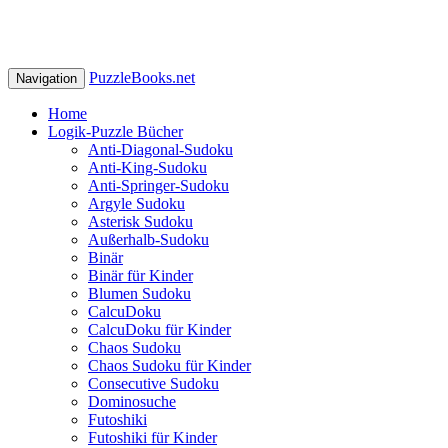
PuzzleBooks.net
Navigation
Home
Logik-Puzzle Bücher
Anti-Diagonal-Sudoku
Anti-King-Sudoku
Anti-Springer-Sudoku
Argyle Sudoku
Asterisk Sudoku
Außerhalb-Sudoku
Binär
Binär für Kinder
Blumen Sudoku
CalcuDoku
CalcuDoku für Kinder
Chaos Sudoku
Chaos Sudoku für Kinder
Consecutive Sudoku
Dominosuche
Futoshiki
Futoshiki für Kinder