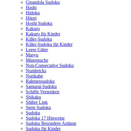
Girandola Sudoku
Hashi
Hidoku
Hitori
Hoshi Sudoku
Kakuro
Kakuro für Kinder
Killer-Sudoku
Killer-Sudoku für Kinder
Leere Gitter
Masyu
Minensuche
Non-Consecutive Sudoku
Numbricks
Nurikabe
Rahmensudoku
Samurai-Sudoku
Schiffe Versenken
Shikaku
Slither Link
Stern Sudoku
Sudoku
Sudoku 17 Hinweise
Sudoku Besondere Anlässe
Sudoku für Kinder