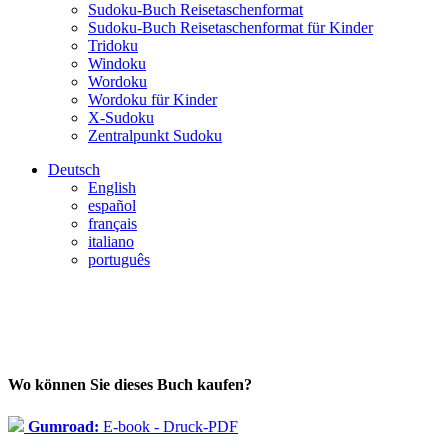
Sudoku-Buch Reisetaschenformat
Sudoku-Buch Reisetaschenformat für Kinder
Tridoku
Windoku
Wordoku
Wordoku für Kinder
X-Sudoku
Zentralpunkt Sudoku
Deutsch
English
español
français
italiano
português
Wo können Sie dieses Buch kaufen?
Gumroad:
E-book - Druck-PDF