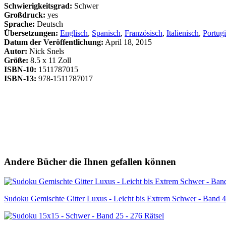
Schwierigkeitsgrad:
Schwer
Großdruck:
yes
Sprache:
Deutsch
Übersetzungen:
Englisch
,
Spanisch
,
Französisch
,
Italienisch
,
Portugi
Datum der Veröffentlichung:
April 18, 2015
Autor:
Nick Snels
Größe:
8.5 x 11 Zoll
ISBN-10:
1511787015
ISBN-13:
978-1511787017
Andere Bücher die Ihnen gefallen können
Sudoku Gemischte Gitter Luxus - Leicht bis Extrem Schwer - Band 4