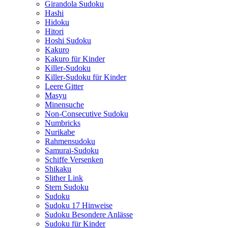
Girandola Sudoku
Hashi
Hidoku
Hitori
Hoshi Sudoku
Kakuro
Kakuro für Kinder
Killer-Sudoku
Killer-Sudoku für Kinder
Leere Gitter
Masyu
Minensuche
Non-Consecutive Sudoku
Numbricks
Nurikabe
Rahmensudoku
Samurai-Sudoku
Schiffe Versenken
Shikaku
Slither Link
Stern Sudoku
Sudoku
Sudoku 17 Hinweise
Sudoku Besondere Anlässe
Sudoku für Kinder