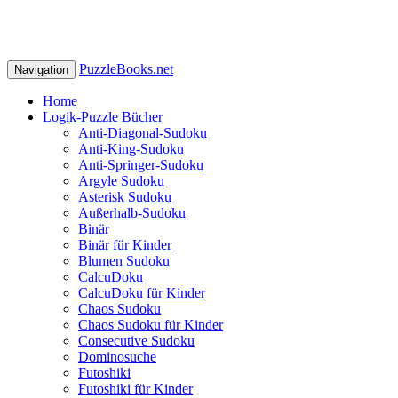
PuzzleBooks.net
Navigation
Home
Logik-Puzzle Bücher
Anti-Diagonal-Sudoku
Anti-King-Sudoku
Anti-Springer-Sudoku
Argyle Sudoku
Asterisk Sudoku
Außerhalb-Sudoku
Binär
Binär für Kinder
Blumen Sudoku
CalcuDoku
CalcuDoku für Kinder
Chaos Sudoku
Chaos Sudoku für Kinder
Consecutive Sudoku
Dominosuche
Futoshiki
Futoshiki für Kinder