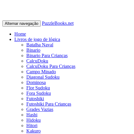
PuzzleBooks.net
Alternar navegação
Home
Livros de jogo de lógica
Batalha Naval
Binario
Binario Para Crianças
CalcuDoku
CalcuDoku Para Crianças
Campo Minado
Diagonal Sudoku
Dominosa
Flor Sudoku
Fora Sudoku
Futoshiki
Futoshiki Para Crianças
Grades Vazias
Hashi
Hidoku
Hitori
Kakuro