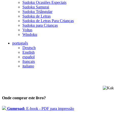
Sudoku Ocasiões Especiais
Sudoku Samurai
Sudoku Triângular
Sudoku de Letras
Sudoku de Letras Para Crianças
Sudoku para Crianças
Voltas
Windoku
português
Deutsch
English
español
français
italiano
Onde comprar este livro?
Gumroad:
E-book - PDF para impressão