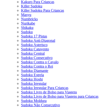
Kakuro Para Crianças
Killer Sudoku
Killer Sudoku Para Crianças
Masyu
Numbricks
Nurikabe
Shikaku
Sudoku
Sudoku 17 Pistas
Sudoku Anti-Diagonal
Sudoku Asterisco
Sudoku Catavento
Sudoku Central
Sudoku Consecutivo
Sudoku Contra o Cavalo
Sudoku Contra o Rei
Sudoku Diamante
Sudoku Estrela
Sudoku Hoshi
Sudoku Irregular
Sudoku Irregular Para Crianças
Sudoku Livro de Bolso para Viagens
Sudoku Livro de Bolso para Viagens para Crianças
Sudoku Moldura
Sudoku Não Consecutivo