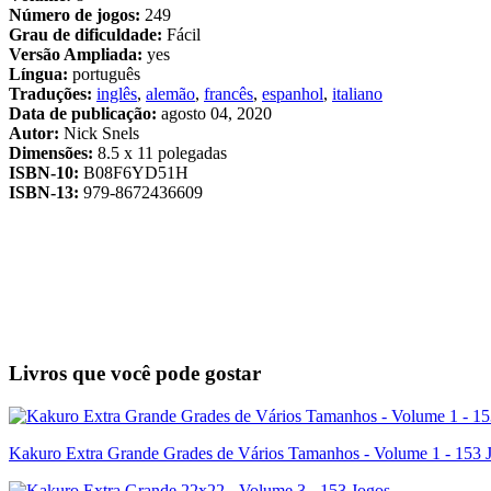
Número de jogos:
249
Grau de dificuldade:
Fácil
Versão Ampliada:
yes
Língua:
português
Traduções:
inglês
,
alemão
,
francês
,
espanhol
,
italiano
Data de publicação:
agosto 04, 2020
Autor:
Nick Snels
Dimensões:
8.5 x 11 polegadas
ISBN-10:
B08F6YD51H
ISBN-13:
979-8672436609
Livros que você pode gostar
Kakuro Extra Grande Grades de Vários Tamanhos - Volume 1 - 153 