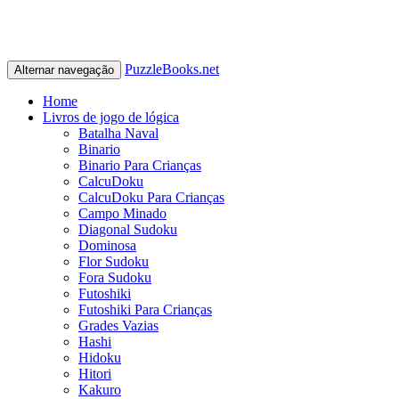
PuzzleBooks.net
Alternar navegação
Home
Livros de jogo de lógica
Batalha Naval
Binario
Binario Para Crianças
CalcuDoku
CalcuDoku Para Crianças
Campo Minado
Diagonal Sudoku
Dominosa
Flor Sudoku
Fora Sudoku
Futoshiki
Futoshiki Para Crianças
Grades Vazias
Hashi
Hidoku
Hitori
Kakuro