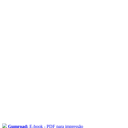
Gumroad:
E-book - PDF para impressão