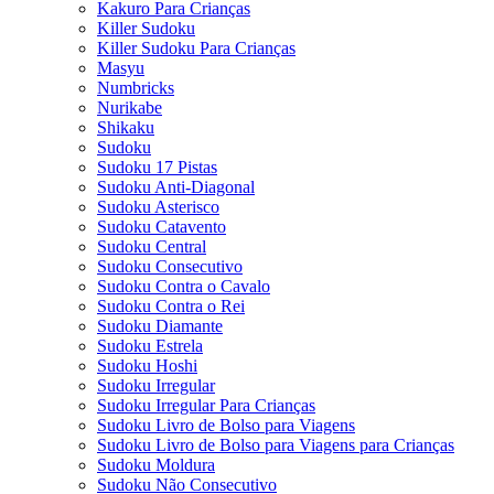
Kakuro Para Crianças
Killer Sudoku
Killer Sudoku Para Crianças
Masyu
Numbricks
Nurikabe
Shikaku
Sudoku
Sudoku 17 Pistas
Sudoku Anti-Diagonal
Sudoku Asterisco
Sudoku Catavento
Sudoku Central
Sudoku Consecutivo
Sudoku Contra o Cavalo
Sudoku Contra o Rei
Sudoku Diamante
Sudoku Estrela
Sudoku Hoshi
Sudoku Irregular
Sudoku Irregular Para Crianças
Sudoku Livro de Bolso para Viagens
Sudoku Livro de Bolso para Viagens para Crianças
Sudoku Moldura
Sudoku Não Consecutivo