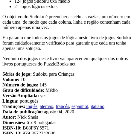
124 jogos Sudoku 6x6 médio
21 jogos lógicos extras
O objetivo do Sudoku é preencher as células vazias, um número em
cada uma, de modo que cada coluna, linha e região contenham cada
número apenas uma vez.
Eu garanto que todos os jogos de lógica neste livro de jogos Sudoku
foram cuidadosamente verificado para garantir que cada um tenha
apenas uma solução.
Nenhum dos jogos neste livro vai aparecer em qualquer dos outros
livros portugueses do PuzzleBooks.net.
Séries de jogo:
Sudoku para Crianças
Volume:
10
Número de jogos:
145
Grau de dificuldade:
Médio
Versão Ampliada:
yes
Língua:
português
Traduções:
inglês
,
alemão
,
francês
,
espanhol
,
italiano
Data de publicação:
agosto 04, 2020
Autor:
Nick Snels
Dimensões:
6 x 9 polegadas
ISBN-10:
B08F6Y5571
ISBN-13:
979-8672342030