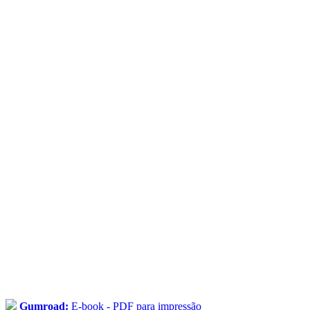
Gumroad:
E-book - PDF para impressão