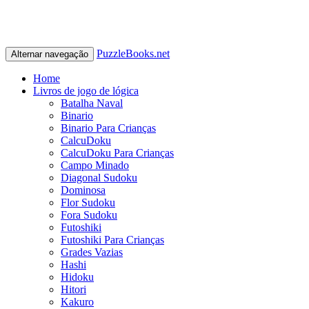
PuzzleBooks.net
Alternar navegação
Home
Livros de jogo de lógica
Batalha Naval
Binario
Binario Para Crianças
CalcuDoku
CalcuDoku Para Crianças
Campo Minado
Diagonal Sudoku
Dominosa
Flor Sudoku
Fora Sudoku
Futoshiki
Futoshiki Para Crianças
Grades Vazias
Hashi
Hidoku
Hitori
Kakuro