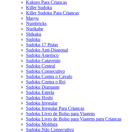
Kakuro Para Crianças
Killer Sudoku
Killer Sudoku Para Crianças
Masyu
Numbricks
Nurikabe
Shikaku
Sudoku
Sudoku 17 Pistas
Sudoku Anti-Diagonal
Sudoku Asterisco
Sudoku Catavento
Sudoku Central
Sudoku Consecutivo
Sudoku Contra o Cavalo
Sudoku Contra o Rei
Sudoku Diamante
Sudoku Estrela
Sudoku Hoshi
Sudoku Irregular
Sudoku Irregular Para Crianças
Sudoku Livro de Bolso para Viagens
Sudoku Livro de Bolso para Viagens para Crianças
Sudoku Moldura
Sudoku Não Consecutivo