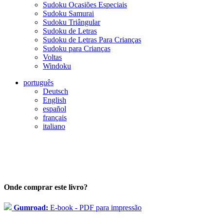
Sudoku Ocasiões Especiais
Sudoku Samurai
Sudoku Triângular
Sudoku de Letras
Sudoku de Letras Para Crianças
Sudoku para Crianças
Voltas
Windoku
português
Deutsch
English
español
français
italiano
Onde comprar este livro?
Gumroad:
E-book - PDF para impressão