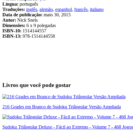
Língua:
português
Traduções:
inglês
,
alemão
,
espanhol
,
francês
,
italiano
Data de publicação:
maio 30, 2015
Autor:
Nick Snels
Dimensões:
6 x 9 polegadas
ISBN-10:
1514144557
ISBN-13:
978-1514144558
Livros que você pode gostar
216 Grades em Branco de Sudoku Triângular Versão Ampliada
Sudoku Triângular Deluxe - Fácil ao Extremo - Volume 7 - 468 Jogos