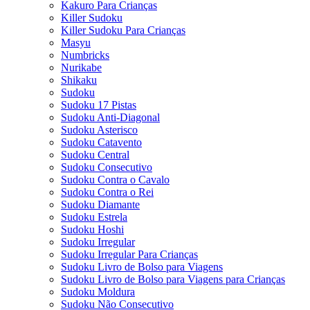
Kakuro Para Crianças
Killer Sudoku
Killer Sudoku Para Crianças
Masyu
Numbricks
Nurikabe
Shikaku
Sudoku
Sudoku 17 Pistas
Sudoku Anti-Diagonal
Sudoku Asterisco
Sudoku Catavento
Sudoku Central
Sudoku Consecutivo
Sudoku Contra o Cavalo
Sudoku Contra o Rei
Sudoku Diamante
Sudoku Estrela
Sudoku Hoshi
Sudoku Irregular
Sudoku Irregular Para Crianças
Sudoku Livro de Bolso para Viagens
Sudoku Livro de Bolso para Viagens para Crianças
Sudoku Moldura
Sudoku Não Consecutivo