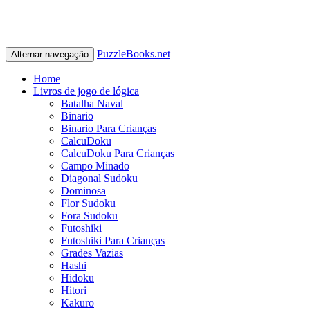
PuzzleBooks.net
Alternar navegação
Home
Livros de jogo de lógica
Batalha Naval
Binario
Binario Para Crianças
CalcuDoku
CalcuDoku Para Crianças
Campo Minado
Diagonal Sudoku
Dominosa
Flor Sudoku
Fora Sudoku
Futoshiki
Futoshiki Para Crianças
Grades Vazias
Hashi
Hidoku
Hitori
Kakuro