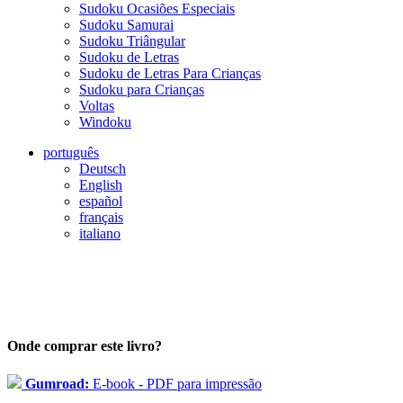
Sudoku Ocasiões Especiais
Sudoku Samurai
Sudoku Triângular
Sudoku de Letras
Sudoku de Letras Para Crianças
Sudoku para Crianças
Voltas
Windoku
português
Deutsch
English
español
français
italiano
Onde comprar este livro?
Gumroad:
E-book - PDF para impressão