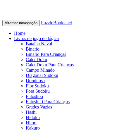
PuzzleBooks.net
Alternar navegação
Home
Livros de jogo de lógica
Batalha Naval
Binario
Binario Para Crianças
CalcuDoku
CalcuDoku Para Crianças
Campo Minado
Diagonal Sudoku
Dominosa
Flor Sudoku
Fora Sudoku
Futoshiki
Futoshiki Para Crianças
Grades Vazias
Hashi
Hidoku
Hitori
Kakuro