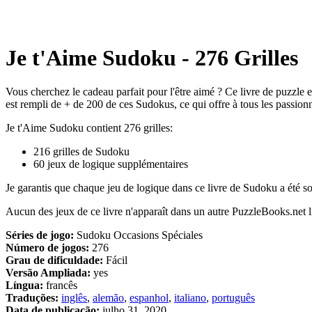
Je t'Aime Sudoku - 276 Grilles
Vous cherchez le cadeau parfait pour l'être aimé ? Ce livre de puzzl
est rempli de + de 200 de ces Sudokus, ce qui offre à tous les passion
Je t'Aime Sudoku contient 276 grilles:
216 grilles de Sudoku
60 jeux de logique supplémentaires
Je garantis que chaque jeu de logique dans ce livre de Sudoku a été s
Aucun des jeux de ce livre n'apparaît dans un autre PuzzleBooks.net li
Séries de jogo:
Sudoku Occasions Spéciales
Número de jogos:
276
Grau de dificuldade:
Fácil
Versão Ampliada:
yes
Língua:
francês
Traduções:
inglês
,
alemão
,
espanhol
,
italiano
,
português
Data de publicação:
julho 31, 2020