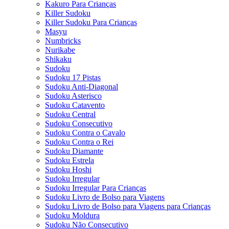
Kakuro Para Crianças
Killer Sudoku
Killer Sudoku Para Crianças
Masyu
Numbricks
Nurikabe
Shikaku
Sudoku
Sudoku 17 Pistas
Sudoku Anti-Diagonal
Sudoku Asterisco
Sudoku Catavento
Sudoku Central
Sudoku Consecutivo
Sudoku Contra o Cavalo
Sudoku Contra o Rei
Sudoku Diamante
Sudoku Estrela
Sudoku Hoshi
Sudoku Irregular
Sudoku Irregular Para Crianças
Sudoku Livro de Bolso para Viagens
Sudoku Livro de Bolso para Viagens para Crianças
Sudoku Moldura
Sudoku Não Consecutivo