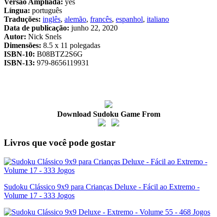
Versão Ampliada:
yes
Língua:
português
Traduções:
inglês
,
alemão
,
francês
,
espanhol
,
italiano
Data de publicação:
junho 22, 2020
Autor:
Nick Snels
Dimensões:
8.5 x 11 polegadas
ISBN-10:
B08BTZ2S6G
ISBN-13:
979-8656119931
Download Sudoku Game From
Livros que você pode gostar
Sudoku Clássico 9x9 para Crianças Deluxe - Fácil ao Extremo -
Volume 17 - 333 Jogos