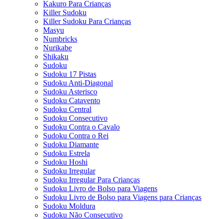
Kakuro Para Crianças
Killer Sudoku
Killer Sudoku Para Crianças
Masyu
Numbricks
Nurikabe
Shikaku
Sudoku
Sudoku 17 Pistas
Sudoku Anti-Diagonal
Sudoku Asterisco
Sudoku Catavento
Sudoku Central
Sudoku Consecutivo
Sudoku Contra o Cavalo
Sudoku Contra o Rei
Sudoku Diamante
Sudoku Estrela
Sudoku Hoshi
Sudoku Irregular
Sudoku Irregular Para Crianças
Sudoku Livro de Bolso para Viagens
Sudoku Livro de Bolso para Viagens para Crianças
Sudoku Moldura
Sudoku Não Consecutivo