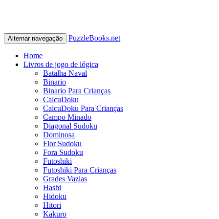
PuzzleBooks.net
Alternar navegação
Home
Livros de jogo de lógica
Batalha Naval
Binario
Binario Para Crianças
CalcuDoku
CalcuDoku Para Crianças
Campo Minado
Diagonal Sudoku
Dominosa
Flor Sudoku
Fora Sudoku
Futoshiki
Futoshiki Para Crianças
Grades Vazias
Hashi
Hidoku
Hitori
Kakuro