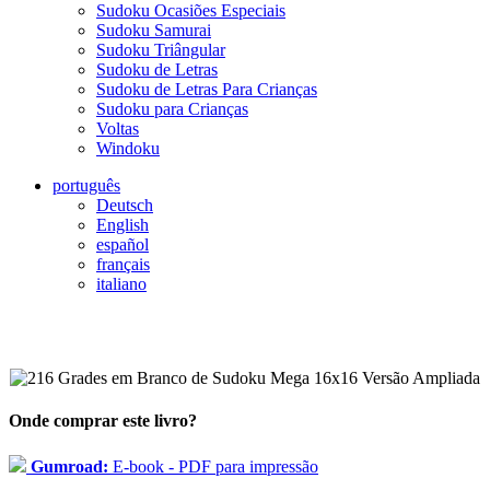
Sudoku Ocasiões Especiais
Sudoku Samurai
Sudoku Triângular
Sudoku de Letras
Sudoku de Letras Para Crianças
Sudoku para Crianças
Voltas
Windoku
português
Deutsch
English
español
français
italiano
Onde comprar este livro?
Gumroad:
E-book - PDF para impressão