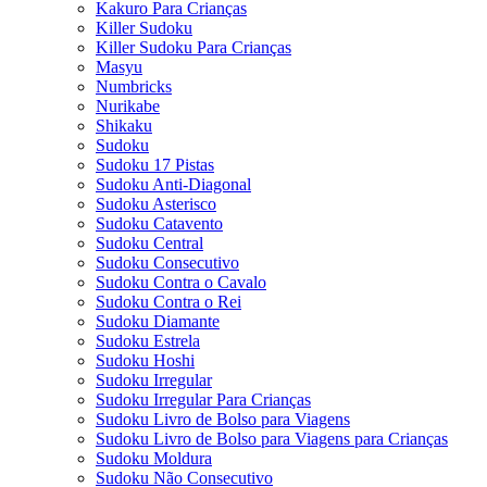
Kakuro Para Crianças
Killer Sudoku
Killer Sudoku Para Crianças
Masyu
Numbricks
Nurikabe
Shikaku
Sudoku
Sudoku 17 Pistas
Sudoku Anti-Diagonal
Sudoku Asterisco
Sudoku Catavento
Sudoku Central
Sudoku Consecutivo
Sudoku Contra o Cavalo
Sudoku Contra o Rei
Sudoku Diamante
Sudoku Estrela
Sudoku Hoshi
Sudoku Irregular
Sudoku Irregular Para Crianças
Sudoku Livro de Bolso para Viagens
Sudoku Livro de Bolso para Viagens para Crianças
Sudoku Moldura
Sudoku Não Consecutivo