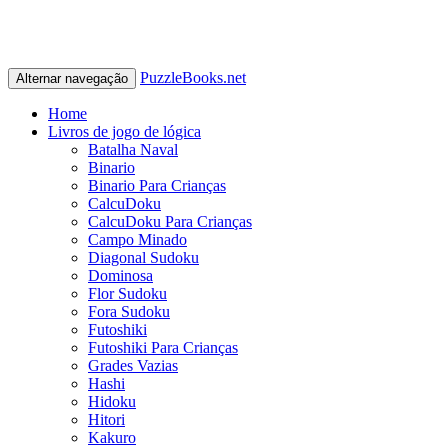
PuzzleBooks.net
Alternar navegação
Home
Livros de jogo de lógica
Batalha Naval
Binario
Binario Para Crianças
CalcuDoku
CalcuDoku Para Crianças
Campo Minado
Diagonal Sudoku
Dominosa
Flor Sudoku
Fora Sudoku
Futoshiki
Futoshiki Para Crianças
Grades Vazias
Hashi
Hidoku
Hitori
Kakuro