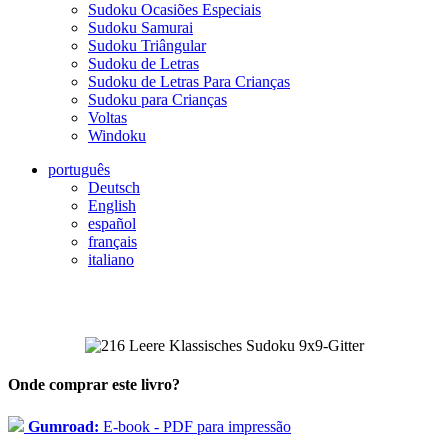
Sudoku Ocasiões Especiais
Sudoku Samurai
Sudoku Triângular
Sudoku de Letras
Sudoku de Letras Para Crianças
Sudoku para Crianças
Voltas
Windoku
português
Deutsch
English
español
français
italiano
Onde comprar este livro?
Gumroad:
E-book - PDF para impressão