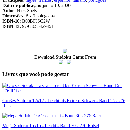
Traduções:
inglês
,
francês
,
espanhol
,
italiano
,
português
Data de publicação:
junho 19, 2020
Autor:
Nick Snels
Dimensões:
6 x 9 polegadas
ISBN-10:
B08BFJSC2W
ISBN-13:
979-8655429451
Download Sudoku Game From
Livros que você pode gostar
Großes Sudoku 12x12 - Leicht bis Extrem Schwer - Band 15 - 276
Rätsel
Mega Sudoku 16x16 - Leicht - Band 30 - 276 Rätsel