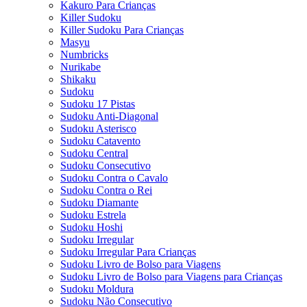
Kakuro Para Crianças
Killer Sudoku
Killer Sudoku Para Crianças
Masyu
Numbricks
Nurikabe
Shikaku
Sudoku
Sudoku 17 Pistas
Sudoku Anti-Diagonal
Sudoku Asterisco
Sudoku Catavento
Sudoku Central
Sudoku Consecutivo
Sudoku Contra o Cavalo
Sudoku Contra o Rei
Sudoku Diamante
Sudoku Estrela
Sudoku Hoshi
Sudoku Irregular
Sudoku Irregular Para Crianças
Sudoku Livro de Bolso para Viagens
Sudoku Livro de Bolso para Viagens para Crianças
Sudoku Moldura
Sudoku Não Consecutivo