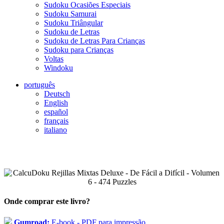
Sudoku Ocasiões Especiais
Sudoku Samurai
Sudoku Triângular
Sudoku de Letras
Sudoku de Letras Para Crianças
Sudoku para Crianças
Voltas
Windoku
português
Deutsch
English
español
français
italiano
Onde comprar este livro?
Gumroad:
E-book - PDF para impressão