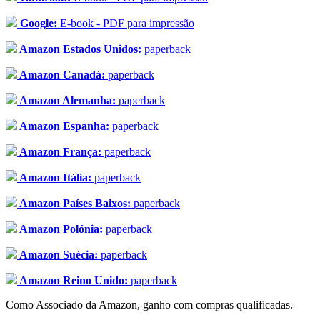
Google:
E-book - PDF para impressão
Amazon Estados Unidos:
paperback
Amazon Canadá:
paperback
Amazon Alemanha:
paperback
Amazon Espanha:
paperback
Amazon França:
paperback
Amazon Itália:
paperback
Amazon Países Baixos:
paperback
Amazon Polónia:
paperback
Amazon Suécia:
paperback
Amazon Reino Unido:
paperback
Como Associado da Amazon, ganho com compras qualificadas.