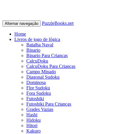
PuzzleBooks.net
Alternar navegação
Home
Livros de jogo de lógica
Batalha Naval
Binario
Binario Para Crianças
CalcuDoku
CalcuDoku Para Crianças
Campo Minado
Diagonal Sudoku
Dominosa
Flor Sudoku
Fora Sudoku
Futoshiki
Futoshiki Para Crianças
Grades Vazias
Hashi
Hidoku
Hitori
Kakuro