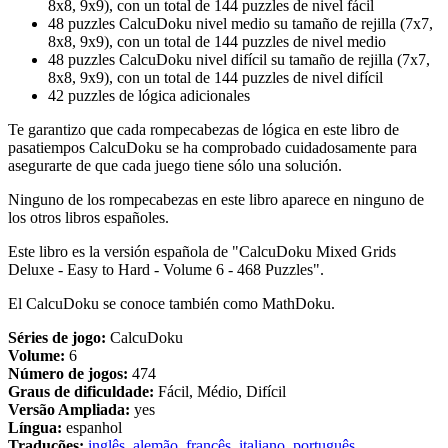
8x8, 9x9), con un total de 144 puzzles de nivel fácil
48 puzzles CalcuDoku nivel medio su tamaño de rejilla (7x7,
8x8, 9x9), con un total de 144 puzzles de nivel medio
48 puzzles CalcuDoku nivel difícil su tamaño de rejilla (7x7,
8x8, 9x9), con un total de 144 puzzles de nivel difícil
42 puzzles de lógica adicionales
Te garantizo que cada rompecabezas de lógica en este libro de
pasatiempos CalcuDoku se ha comprobado cuidadosamente para
asegurarte de que cada juego tiene sólo una solución.
Ninguno de los rompecabezas en este libro aparece en ninguno de
los otros libros españoles.
Este libro es la versión española de "CalcuDoku Mixed Grids
Deluxe - Easy to Hard - Volume 6 - 468 Puzzles".
El CalcuDoku se conoce también como MathDoku.
Séries de jogo:
CalcuDoku
Volume:
6
Número de jogos:
474
Graus de dificuldade:
Fácil, Médio, Difícil
Versão Ampliada:
yes
Língua:
espanhol
Traduções:
inglês
,
alemão
,
francês
,
italiano
,
português