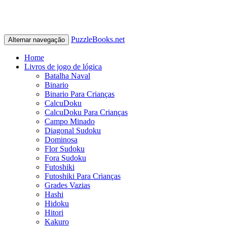
PuzzleBooks.net
Alternar navegação
Home
Livros de jogo de lógica
Batalha Naval
Binario
Binario Para Crianças
CalcuDoku
CalcuDoku Para Crianças
Campo Minado
Diagonal Sudoku
Dominosa
Flor Sudoku
Fora Sudoku
Futoshiki
Futoshiki Para Crianças
Grades Vazias
Hashi
Hidoku
Hitori
Kakuro