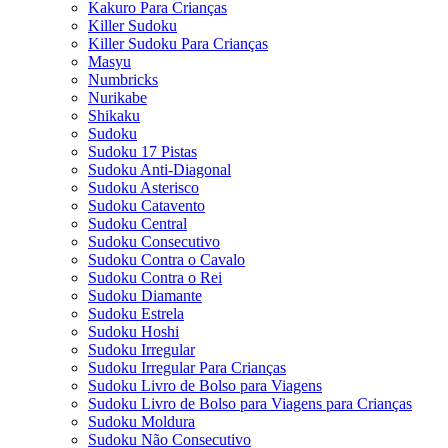
Kakuro Para Crianças
Killer Sudoku
Killer Sudoku Para Crianças
Masyu
Numbricks
Nurikabe
Shikaku
Sudoku
Sudoku 17 Pistas
Sudoku Anti-Diagonal
Sudoku Asterisco
Sudoku Catavento
Sudoku Central
Sudoku Consecutivo
Sudoku Contra o Cavalo
Sudoku Contra o Rei
Sudoku Diamante
Sudoku Estrela
Sudoku Hoshi
Sudoku Irregular
Sudoku Irregular Para Crianças
Sudoku Livro de Bolso para Viagens
Sudoku Livro de Bolso para Viagens para Crianças
Sudoku Moldura
Sudoku Não Consecutivo