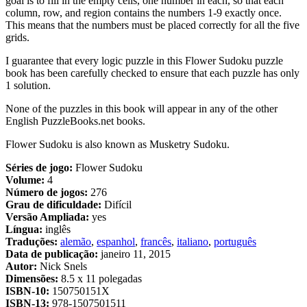
goal is to fill in the empty cells, one number in each, so that each
column, row, and region contains the numbers 1-9 exactly once.
This means that the numbers must be placed correctly for all the five
grids.
I guarantee that every logic puzzle in this Flower Sudoku puzzle
book has been carefully checked to ensure that each puzzle has only
1 solution.
None of the puzzles in this book will appear in any of the other
English PuzzleBooks.net books.
Flower Sudoku is also known as Musketry Sudoku.
Séries de jogo:
Flower Sudoku
Volume:
4
Número de jogos:
276
Grau de dificuldade:
Difícil
Versão Ampliada:
yes
Língua:
inglês
Traduções:
alemão
,
espanhol
,
francês
,
italiano
,
português
Data de publicação:
janeiro 11, 2015
Autor:
Nick Snels
Dimensões:
8.5 x 11 polegadas
ISBN-10:
150750151X
ISBN-13:
978-1507501511