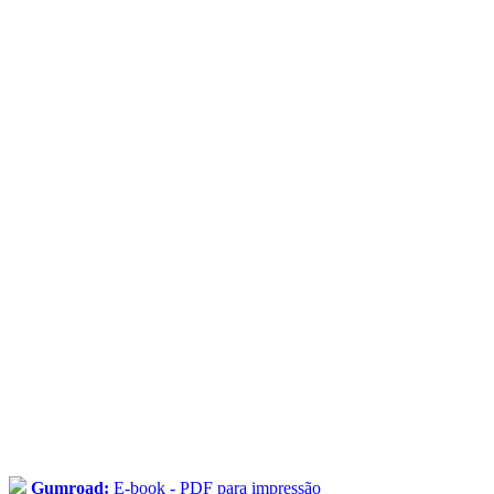
Gumroad:
E-book - PDF para impressão