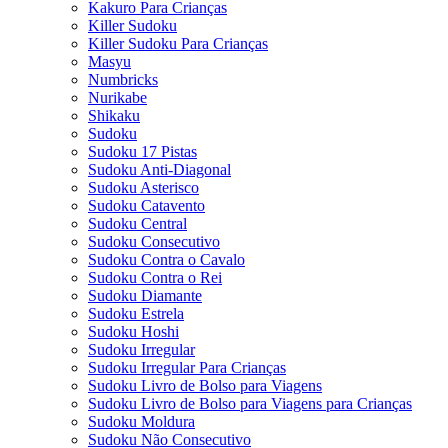
Kakuro Para Crianças
Killer Sudoku
Killer Sudoku Para Crianças
Masyu
Numbricks
Nurikabe
Shikaku
Sudoku
Sudoku 17 Pistas
Sudoku Anti-Diagonal
Sudoku Asterisco
Sudoku Catavento
Sudoku Central
Sudoku Consecutivo
Sudoku Contra o Cavalo
Sudoku Contra o Rei
Sudoku Diamante
Sudoku Estrela
Sudoku Hoshi
Sudoku Irregular
Sudoku Irregular Para Crianças
Sudoku Livro de Bolso para Viagens
Sudoku Livro de Bolso para Viagens para Crianças
Sudoku Moldura
Sudoku Não Consecutivo