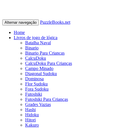
PuzzleBooks.net
Alternar navegação
Home
Livros de jogo de lógica
Batalha Naval
Binario
Binario Para Crianças
CalcuDoku
CalcuDoku Para Crianças
Campo Minado
Diagonal Sudoku
Dominosa
Flor Sudoku
Fora Sudoku
Futoshiki
Futoshiki Para Crianças
Grades Vazias
Hashi
Hidoku
Hitori
Kakuro