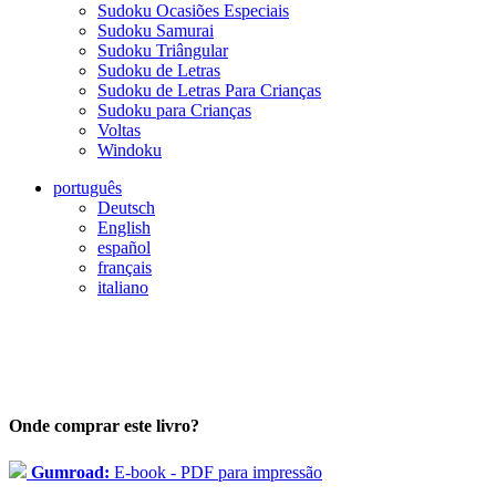
Sudoku Ocasiões Especiais
Sudoku Samurai
Sudoku Triângular
Sudoku de Letras
Sudoku de Letras Para Crianças
Sudoku para Crianças
Voltas
Windoku
português
Deutsch
English
español
français
italiano
Onde comprar este livro?
Gumroad:
E-book - PDF para impressão