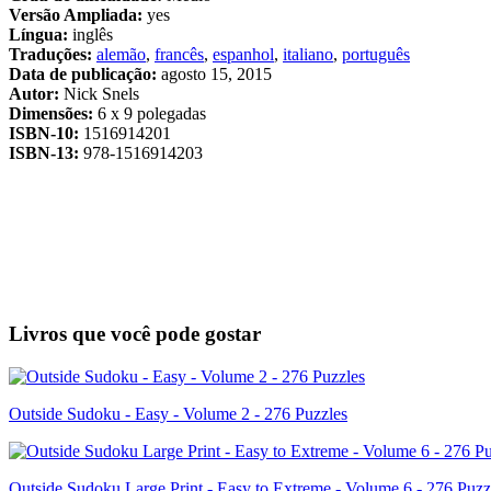
Versão Ampliada:
yes
Língua:
inglês
Traduções:
alemão
,
francês
,
espanhol
,
italiano
,
português
Data de publicação:
agosto 15, 2015
Autor:
Nick Snels
Dimensões:
6 x 9 polegadas
ISBN-10:
1516914201
ISBN-13:
978-1516914203
Livros que você pode gostar
Outside Sudoku - Easy - Volume 2 - 276 Puzzles
Outside Sudoku Large Print - Easy to Extreme - Volume 6 - 276 Puzz