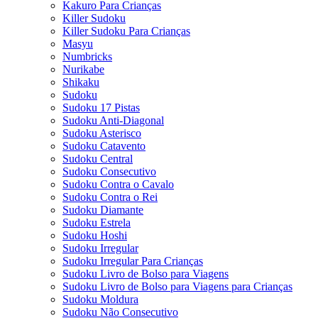
Kakuro Para Crianças
Killer Sudoku
Killer Sudoku Para Crianças
Masyu
Numbricks
Nurikabe
Shikaku
Sudoku
Sudoku 17 Pistas
Sudoku Anti-Diagonal
Sudoku Asterisco
Sudoku Catavento
Sudoku Central
Sudoku Consecutivo
Sudoku Contra o Cavalo
Sudoku Contra o Rei
Sudoku Diamante
Sudoku Estrela
Sudoku Hoshi
Sudoku Irregular
Sudoku Irregular Para Crianças
Sudoku Livro de Bolso para Viagens
Sudoku Livro de Bolso para Viagens para Crianças
Sudoku Moldura
Sudoku Não Consecutivo