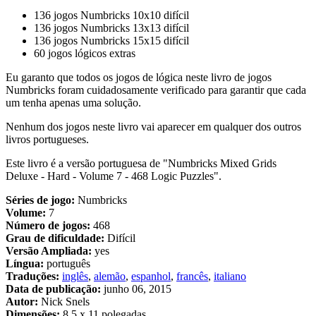
136 jogos Numbricks 10x10 difícil
136 jogos Numbricks 13x13 difícil
136 jogos Numbricks 15x15 difícil
60 jogos lógicos extras
Eu garanto que todos os jogos de lógica neste livro de jogos
Numbricks foram cuidadosamente verificado para garantir que cada
um tenha apenas uma solução.
Nenhum dos jogos neste livro vai aparecer em qualquer dos outros
livros portugueses.
Este livro é a versão portuguesa de "Numbricks Mixed Grids
Deluxe - Hard - Volume 7 - 468 Logic Puzzles".
Séries de jogo:
Numbricks
Volume:
7
Número de jogos:
468
Grau de dificuldade:
Difícil
Versão Ampliada:
yes
Língua:
português
Traduções:
inglês
,
alemão
,
espanhol
,
francês
,
italiano
Data de publicação:
junho 06, 2015
Autor:
Nick Snels
Dimensões:
8.5 x 11 polegadas