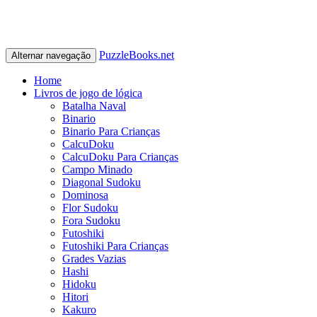
PuzzleBooks.net
Alternar navegação
Home
Livros de jogo de lógica
Batalha Naval
Binario
Binario Para Crianças
CalcuDoku
CalcuDoku Para Crianças
Campo Minado
Diagonal Sudoku
Dominosa
Flor Sudoku
Fora Sudoku
Futoshiki
Futoshiki Para Crianças
Grades Vazias
Hashi
Hidoku
Hitori
Kakuro