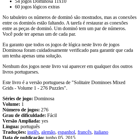
54 jogos Dominosa 11x10
60 jogos lógicos extras
No tabuleiro os números de dominó são mostrados, mas as conexões
entre os dominós estão faltando. A tarefa é restaurar as conexões
entre as peças de dominó. Um dominó tem um par de números.
Você pode ter apenas um de cada par.
Eu garanto que todos os jogos de lógica neste livro de jogos
Dominosa foram cuidadosamente verificado para garantir que cada
um tenha apenas uma solução.
Nenhum dos jogos neste livro vai aparecer em qualquer dos outros
livros portugueses.
Este livro é a versão portuguesa de "Solitaire Dominoes Mixed
Grids - Volume 1 - 276 Puzzles".
Séries de jogo:
Dominosa
Volume:
1
Número de jogos:
276
Grau de dificuldade:
Fácil
Versão Ampliada:
yes
Língua:
português
Traduções:
inglês
,
alemão
,
espanhol
,
francês
,
italiano
Data de publicação:
junho 05, 2015