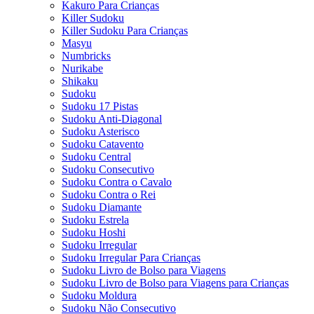
Kakuro Para Crianças
Killer Sudoku
Killer Sudoku Para Crianças
Masyu
Numbricks
Nurikabe
Shikaku
Sudoku
Sudoku 17 Pistas
Sudoku Anti-Diagonal
Sudoku Asterisco
Sudoku Catavento
Sudoku Central
Sudoku Consecutivo
Sudoku Contra o Cavalo
Sudoku Contra o Rei
Sudoku Diamante
Sudoku Estrela
Sudoku Hoshi
Sudoku Irregular
Sudoku Irregular Para Crianças
Sudoku Livro de Bolso para Viagens
Sudoku Livro de Bolso para Viagens para Crianças
Sudoku Moldura
Sudoku Não Consecutivo