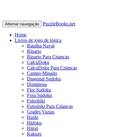
PuzzleBooks.net
Alternar navegação
Home
Livros de jogo de lógica
Batalha Naval
Binario
Binario Para Crianças
CalcuDoku
CalcuDoku Para Crianças
Campo Minado
Diagonal Sudoku
Dominosa
Flor Sudoku
Fora Sudoku
Futoshiki
Futoshiki Para Crianças
Grades Vazias
Hashi
Hidoku
Hitori
Kakuro