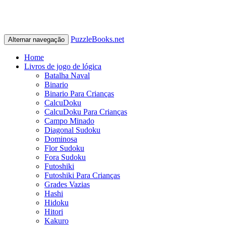
PuzzleBooks.net
Alternar navegação
Home
Livros de jogo de lógica
Batalha Naval
Binario
Binario Para Crianças
CalcuDoku
CalcuDoku Para Crianças
Campo Minado
Diagonal Sudoku
Dominosa
Flor Sudoku
Fora Sudoku
Futoshiki
Futoshiki Para Crianças
Grades Vazias
Hashi
Hidoku
Hitori
Kakuro