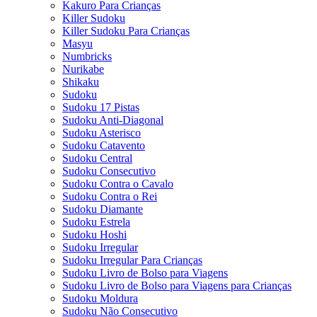
Kakuro Para Crianças
Killer Sudoku
Killer Sudoku Para Crianças
Masyu
Numbricks
Nurikabe
Shikaku
Sudoku
Sudoku 17 Pistas
Sudoku Anti-Diagonal
Sudoku Asterisco
Sudoku Catavento
Sudoku Central
Sudoku Consecutivo
Sudoku Contra o Cavalo
Sudoku Contra o Rei
Sudoku Diamante
Sudoku Estrela
Sudoku Hoshi
Sudoku Irregular
Sudoku Irregular Para Crianças
Sudoku Livro de Bolso para Viagens
Sudoku Livro de Bolso para Viagens para Crianças
Sudoku Moldura
Sudoku Não Consecutivo