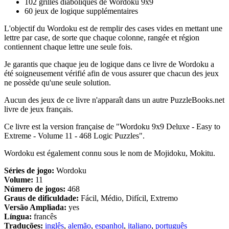
102 grilles diaboliques de Wordoku 9x9
60 jeux de logique supplémentaires
L'objectif du Wordoku est de remplir des cases vides en mettant une
lettre par case, de sorte que chaque colonne, rangée et région
contiennent chaque lettre une seule fois.
Je garantis que chaque jeu de logique dans ce livre de Wordoku a
été soigneusement vérifié afin de vous assurer que chacun des jeux
ne possède qu'une seule solution.
Aucun des jeux de ce livre n'apparaît dans un autre PuzzleBooks.net
livre de jeux français.
Ce livre est la version française de "Wordoku 9x9 Deluxe - Easy to
Extreme - Volume 11 - 468 Logic Puzzles".
Wordoku est également connu sous le nom de Mojidoku, Mokitu.
Séries de jogo:
Wordoku
Volume:
11
Número de jogos:
468
Graus de dificuldade:
Fácil, Médio, Difícil, Extremo
Versão Ampliada:
yes
Língua:
francês
Traduções:
inglês
,
alemão
,
espanhol
,
italiano
,
português