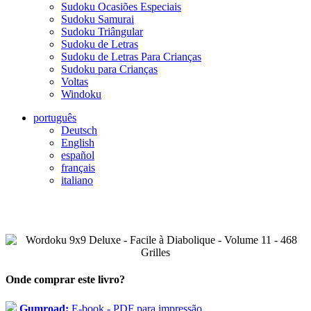
Sudoku Ocasiões Especiais
Sudoku Samurai
Sudoku Triângular
Sudoku de Letras
Sudoku de Letras Para Crianças
Sudoku para Crianças
Voltas
Windoku
português
Deutsch
English
español
français
italiano
Onde comprar este livro?
Gumroad:
E-book - PDF para impressão