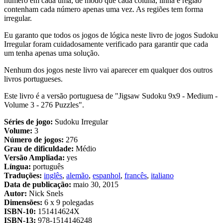
número em cada uma, de modo que cada coluna, linha e região
contenham cada número apenas uma vez. As regiões tem forma
irregular.
Eu garanto que todos os jogos de lógica neste livro de jogos Sudoku
Irregular foram cuidadosamente verificado para garantir que cada
um tenha apenas uma solução.
Nenhum dos jogos neste livro vai aparecer em qualquer dos outros
livros portugueses.
Este livro é a versão portuguesa de "Jigsaw Sudoku 9x9 - Medium -
Volume 3 - 276 Puzzles".
Séries de jogo:
Sudoku Irregular
Volume:
3
Número de jogos:
276
Grau de dificuldade:
Médio
Versão Ampliada:
yes
Língua:
português
Traduções:
inglês
,
alemão
,
espanhol
,
francês
,
italiano
Data de publicação:
maio 30, 2015
Autor:
Nick Snels
Dimensões:
6 x 9 polegadas
ISBN-10:
151414624X
ISBN-13:
978-1514146248