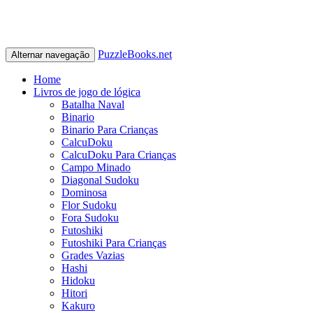
PuzzleBooks.net
Alternar navegação
Home
Livros de jogo de lógica
Batalha Naval
Binario
Binario Para Crianças
CalcuDoku
CalcuDoku Para Crianças
Campo Minado
Diagonal Sudoku
Dominosa
Flor Sudoku
Fora Sudoku
Futoshiki
Futoshiki Para Crianças
Grades Vazias
Hashi
Hidoku
Hitori
Kakuro