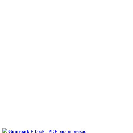
Gumroad:
E-book - PDF para impressão