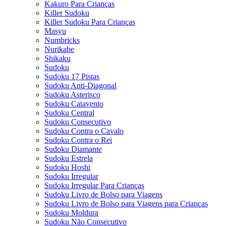
Kakuro Para Crianças
Killer Sudoku
Killer Sudoku Para Crianças
Masyu
Numbricks
Nurikabe
Shikaku
Sudoku
Sudoku 17 Pistas
Sudoku Anti-Diagonal
Sudoku Asterisco
Sudoku Catavento
Sudoku Central
Sudoku Consecutivo
Sudoku Contra o Cavalo
Sudoku Contra o Rei
Sudoku Diamante
Sudoku Estrela
Sudoku Hoshi
Sudoku Irregular
Sudoku Irregular Para Crianças
Sudoku Livro de Bolso para Viagens
Sudoku Livro de Bolso para Viagens para Crianças
Sudoku Moldura
Sudoku Não Consecutivo