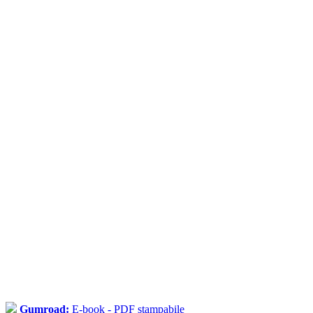
Gumroad:
E-book - PDF stampabile