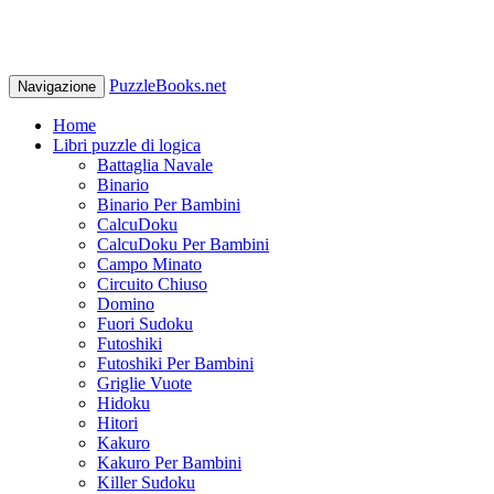
PuzzleBooks.net
Navigazione
Home
Libri puzzle di logica
Battaglia Navale
Binario
Binario Per Bambini
CalcuDoku
CalcuDoku Per Bambini
Campo Minato
Circuito Chiuso
Domino
Fuori Sudoku
Futoshiki
Futoshiki Per Bambini
Griglie Vuote
Hidoku
Hitori
Kakuro
Kakuro Per Bambini
Killer Sudoku