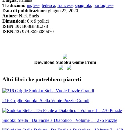
Lingua:
italiana
Traduzioni:
inglese
,
tedesca
,
francese
,
spagnola
,
portoghese
Data di pubblicazione:
giugno 22, 2020
Autore:
Nick Snels
Dimensioni:
6 x 9 pollici
ISBN-10:
B08BF3L278
ISBN-13:
979-8656089470
Download Sudoku Game From
Altri libri che potrebbero piacerti
216 Griglie Sudoku Stella Vuote Puzzle Grandi
Sudoku Stella - Da Facile a Diabolico - Volume 1 - 276 Puzzle