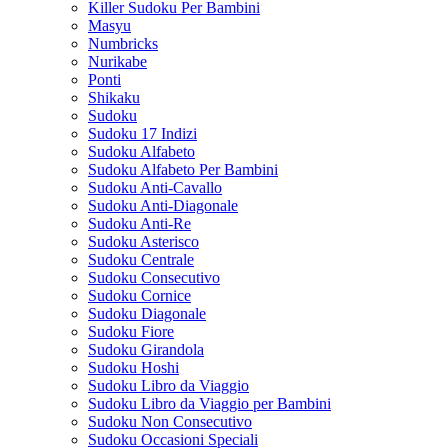
Killer Sudoku Per Bambini
Masyu
Numbricks
Nurikabe
Ponti
Shikaku
Sudoku
Sudoku 17 Indizi
Sudoku Alfabeto
Sudoku Alfabeto Per Bambini
Sudoku Anti-Cavallo
Sudoku Anti-Diagonale
Sudoku Anti-Re
Sudoku Asterisco
Sudoku Centrale
Sudoku Consecutivo
Sudoku Cornice
Sudoku Diagonale
Sudoku Fiore
Sudoku Girandola
Sudoku Hoshi
Sudoku Libro da Viaggio
Sudoku Libro da Viaggio per Bambini
Sudoku Non Consecutivo
Sudoku Occasioni Speciali