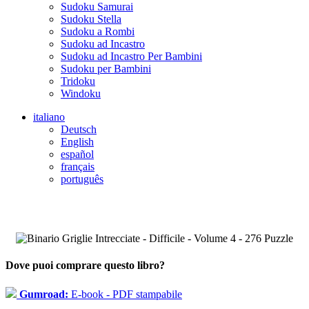
Sudoku Samurai
Sudoku Stella
Sudoku a Rombi
Sudoku ad Incastro
Sudoku ad Incastro Per Bambini
Sudoku per Bambini
Tridoku
Windoku
italiano
Deutsch
English
español
français
português
Dove puoi comprare questo libro?
Gumroad:
E-book - PDF stampabile