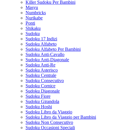
Killer Sudoku Per Bambini
Masyu
Numbricks
Nurikabe
Ponti
Shikaku
Sudoku
Sudoku 17 Indizi
Sudoku Alfabeto
Sudoku Alfabeto Per Bambini
Sudoku Anti-Cavallo
Sudoku Anti-Diagonale
Sudoku Anti-Re
Sudoku Asterisco
Sudoku Centrale
Sudoku Consecutivo
Sudoku Cornice
Sudoku Diagonale
Sudoku Fiore
Sudoku Girandola
Sudoku Hoshi
Sudoku Libro da Viaggio
Sudoku Libro da Viaggio per Bambini
Sudoku Non Consecutivo
Sudoku Occasioni Speciali