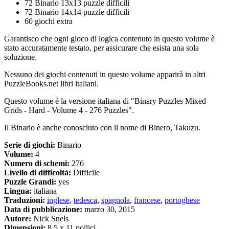
72 Binario 13x13 puzzle difficili
72 Binario 14x14 puzzle difficili
60 giochi extra
Garantisco che ogni gioco di logica contenuto in questo volume è
stato accuratamente testato, per assicurare che esista una sola
soluzione.
Nessuno dei giochi contenuti in questo volume apparirà in altri
PuzzleBooks.net libri italiani.
Questo volume è la versione italiana di "Binary Puzzles Mixed
Grids - Hard - Volume 4 - 276 Puzzles".
Il Binario è anche conosciuto con il nome di Binero, Takuzu.
Serie di giochi:
Binario
Volume:
4
Numero di schemi:
276
Livello di difficoltà:
Difficile
Puzzle Grandi:
yes
Lingua:
italiana
Traduzioni:
inglese
,
tedesca
,
spagnola
,
francese
,
portoghese
Data di pubblicazione:
marzo 30, 2015
Autore:
Nick Snels
Dimensioni:
8.5 x 11 pollici