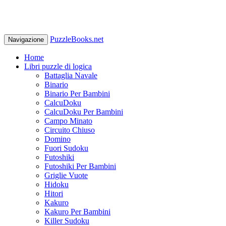
PuzzleBooks.net
Navigazione
Home
Libri puzzle di logica
Battaglia Navale
Binario
Binario Per Bambini
CalcuDoku
CalcuDoku Per Bambini
Campo Minato
Circuito Chiuso
Domino
Fuori Sudoku
Futoshiki
Futoshiki Per Bambini
Griglie Vuote
Hidoku
Hitori
Kakuro
Kakuro Per Bambini
Killer Sudoku