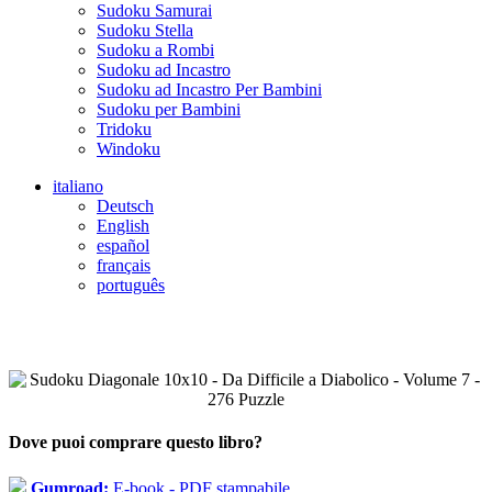
Sudoku Samurai
Sudoku Stella
Sudoku a Rombi
Sudoku ad Incastro
Sudoku ad Incastro Per Bambini
Sudoku per Bambini
Tridoku
Windoku
italiano
Deutsch
English
español
français
português
Dove puoi comprare questo libro?
Gumroad:
E-book - PDF stampabile