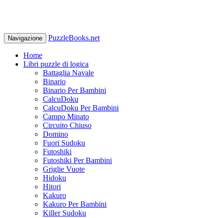
PuzzleBooks.net
Navigazione
Home
Libri puzzle di logica
Battaglia Navale
Binario
Binario Per Bambini
CalcuDoku
CalcuDoku Per Bambini
Campo Minato
Circuito Chiuso
Domino
Fuori Sudoku
Futoshiki
Futoshiki Per Bambini
Griglie Vuote
Hidoku
Hitori
Kakuro
Kakuro Per Bambini
Killer Sudoku