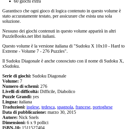
60 giochi extra
Garantisco che ogni gioco di logica contenuto in questo volume è
stato accuratamente testato, per assicurare che esista una sola
soluzione.
Nessuno dei giochi contenuti in questo volume apparirà in altri
PuzzleBooks.net libri italiani.
Questo volume è la versione italiana di "Sudoku X 10x10 - Hard to
Extreme - Volume 7 - 276 Puzzles".
Il Sudoku Diagonale è anche conosciuto con il nome di Sudoku X,
xSudoku.
Serie di giochi:
Sudoku Diagonale
Volume:
7
Numero di schemi:
276
Livelli di difficoltà:
Difficile, Diabolico
Puzzle Grandi:
yes
Lingua:
italiana
Traduzioni:
inglese
,
tedesca
,
spagnola
,
francese
,
portoghese
Data di pubblicazione:
marzo 30, 2015
Autore:
Nick Snels
Dimensioni:
6 x 9 pollici
ISBN-10:
1511527404