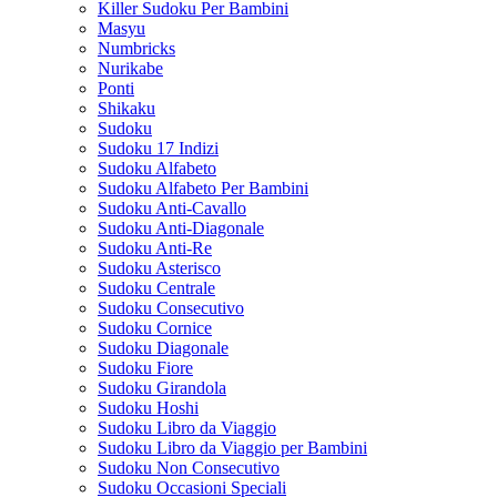
Killer Sudoku Per Bambini
Masyu
Numbricks
Nurikabe
Ponti
Shikaku
Sudoku
Sudoku 17 Indizi
Sudoku Alfabeto
Sudoku Alfabeto Per Bambini
Sudoku Anti-Cavallo
Sudoku Anti-Diagonale
Sudoku Anti-Re
Sudoku Asterisco
Sudoku Centrale
Sudoku Consecutivo
Sudoku Cornice
Sudoku Diagonale
Sudoku Fiore
Sudoku Girandola
Sudoku Hoshi
Sudoku Libro da Viaggio
Sudoku Libro da Viaggio per Bambini
Sudoku Non Consecutivo
Sudoku Occasioni Speciali